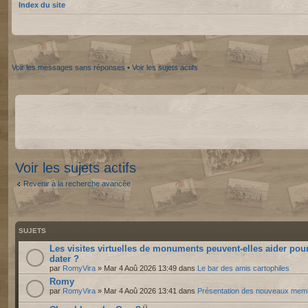
Index du site
Voir les messages sans réponses
•
Voir les sujets actifs
Voir les sujets actifs
Revenir à la recherche avancée
SUJETS
Les visites virtuelles de monuments peuvent-elles aider pou
dater ?
par
RomyVira
» Mar 4 Aoû 2026 13:49 dans
Le bar des amis cartophiles
Romy
par
RomyVira
» Mar 4 Aoû 2026 13:41 dans
Présentation des nouveaux mem