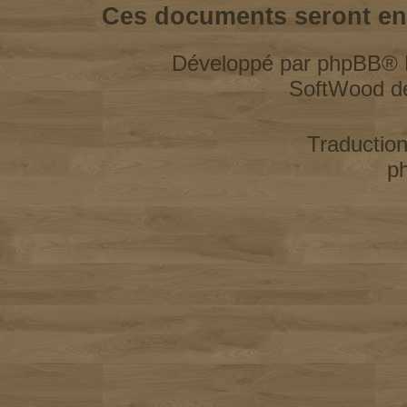
Ces documents seront enl
Développé par
phpBB
® 
SoftWood d
Traductio
p