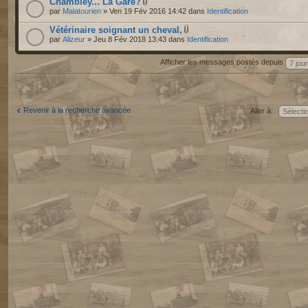
Chambley... La Gare?
par
Malatourien
» Ven 19 Fév 2016 14:42 dans
Identification
Vétérinaire soignant un cheval,
par
Alizeur
» Jeu 8 Fév 2018 13:43 dans
Identification
Afficher les messages postés depuis
Revenir à la recherche avancée
Aller à: