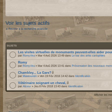
Voir les sujets actifs
Revenir à la recherche avancée
SUJETS
Les visites virtuelles de monuments peuvent-elles aider pour
par
RomyVira
» Mar 4 Aoû 2026 13:49 dans
Le bar des amis cartophiles
Romy
par
RomyVira
» Mar 4 Aoû 2026 13:41 dans
Présentation des nouveaux mem
Chambley... La Gare?
par
Malatourien
» Ven 19 Fév 2016 14:42 dans
Identification
Vétérinaire soignant un cheval,
par
Alizeur
» Jeu 8 Fév 2018 13:43 dans
Identification
Afficher les 