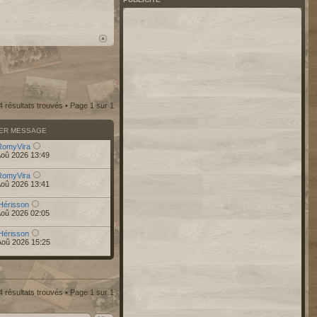
4 résultats trouvés • Page
1
sur
1
IER MESSAGE
RomyVira
Aoû 2026 13:49
RomyVira
Aoû 2026 13:41
Hérisson
Aoû 2026 02:05
Hérisson
Aoû 2026 15:25
4 résultats trouvés • Page
1
sur
1