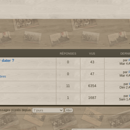
RÉPONSES
VUS
DERN
 dater ?
par
0
43
Mar 4 
par
0
47
Mar 4 
bres
par
11
6354
Dim 2 
par
1
1687
Sam 1 
messages postés depuis