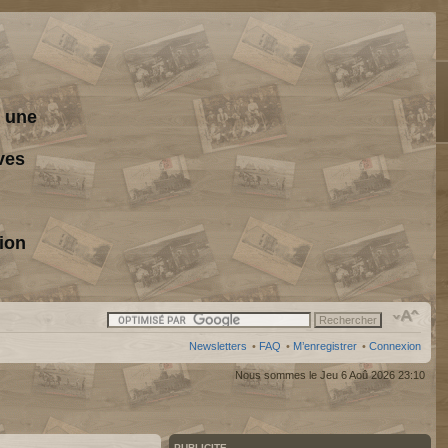
s une
ves
ion
Newsletters
•
FAQ
•
M’enregistrer
•
Connexion
Nous sommes le Jeu 6 Aoû 2026 23:10
PUBLICITE