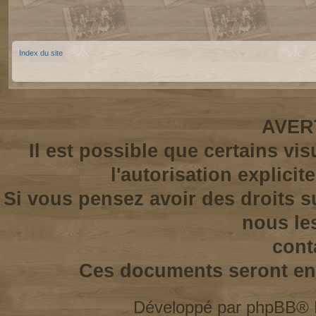
Index du site
AVER
Il est possible que certains vi
l'autorisation explicit
Si vous pensez avoir des droits s
nous le
cont
Ces documents seront enl
Développé par
phpBB
® 