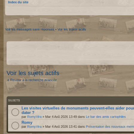
Index du site
Voir les messages sans réponses
•
Voir les sujets actifs
Voir les sujets actifs
Revenir à la recherche avancée
SUJETS
Les visites virtuelles de monuments peuvent-elles aider pou
dater ?
par
RomyVira
» Mar 4 Aoû 2026 13:49 dans
Le bar des amis cartophiles
Romy
par
RomyVira
» Mar 4 Aoû 2026 13:41 dans
Présentation des nouveaux mem