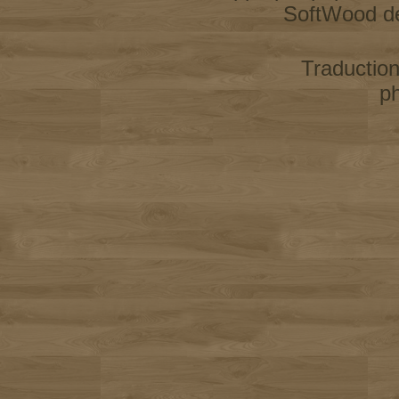
SoftWood d
Traductio
p