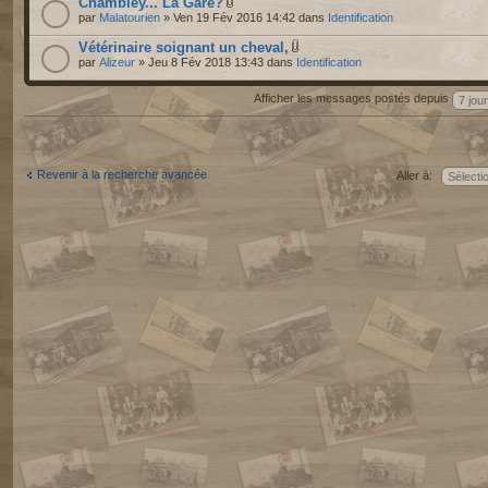
Chambley... La Gare?
par
Malatourien
» Ven 19 Fév 2016 14:42 dans
Identification
Vétérinaire soignant un cheval,
par
Alizeur
» Jeu 8 Fév 2018 13:43 dans
Identification
Afficher les messages postés depuis
Revenir à la recherche avancée
Aller à: