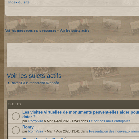
Index du site
Voir les messages sans réponses
•
Voir les sujets actifs
Voir les sujets actifs
Revenir à la recherche avancée
SUJETS
Les visites virtuelles de monuments peuvent-elles aider pou
dater ?
par
RomyVira
» Mar 4 Aoû 2026 13:49 dans
Le bar des amis cartophiles
Romy
par
RomyVira
» Mar 4 Aoû 2026 13:41 dans
Présentation des nouveaux mem