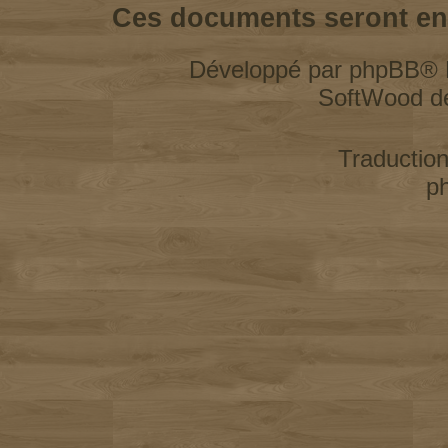
Ces documents seront enl
Développé par
phpBB
® 
SoftWood d
Traductio
p