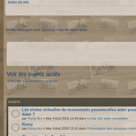
Index du site
Voir les messages sans réponses
•
Voir les sujets actifs
Voir les sujets actifs
Revenir à la recherche avancée
SUJETS
Les visites virtuelles de monuments peuvent-elles aider pou
dater ?
par
RomyVira
» Mar 4 Aoû 2026 13:49 dans
Le bar des amis cartophiles
Romy
par
RomyVira
» Mar 4 Aoû 2026 13:41 dans
Présentation des nouveaux mem