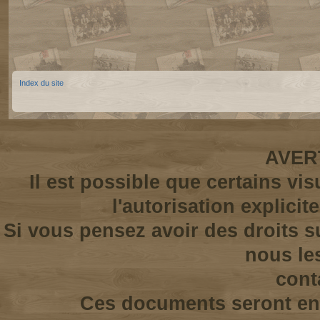
Index du site
AVER
Il est possible que certains vi
l'autorisation explicit
Si vous pensez avoir des droits s
nous le
cont
Ces documents seront enl