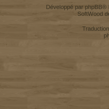
Développé par
phpBB
® 
SoftWood d
Traductio
p