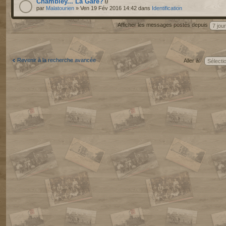
Chambley... La Gare?
par
Malatourien
» Ven 19 Fév 2016 14:42 dans
Identification
Afficher les messages postés depuis
Revenir à la recherche avancée
Aller à: