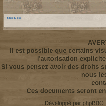
Index du site
AVER
Il est possible que certains vi
l'autorisation explicit
Si vous pensez avoir des droits s
nous le
cont
Ces documents seront enl
Développé par
phpBB
® 