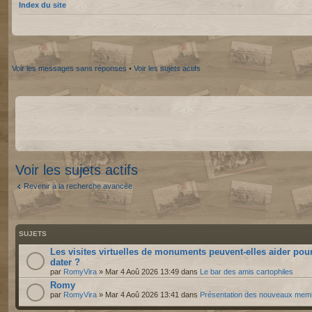
Index du site
Voir les messages sans réponses
•
Voir les sujets actifs
Voir les sujets actifs
Revenir à la recherche avancée
SUJETS
Les visites virtuelles de monuments peuvent-elles aider pou
dater ?
par
RomyVira
» Mar 4 Aoû 2026 13:49 dans
Le bar des amis cartophiles
Romy
par
RomyVira
» Mar 4 Aoû 2026 13:41 dans
Présentation des nouveaux mem