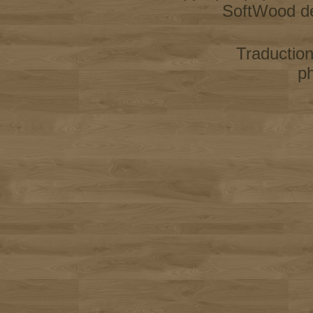
SoftWood d
Traductio
p