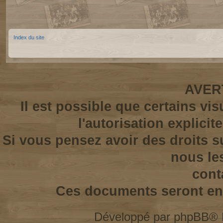
Index du site
AVER
Il est possible que certains vi
l'autorisation explicit
Si vous pensez avoir des droits s
nous le
cont
Ces documents seront enl
Développé par
phpBB
® 