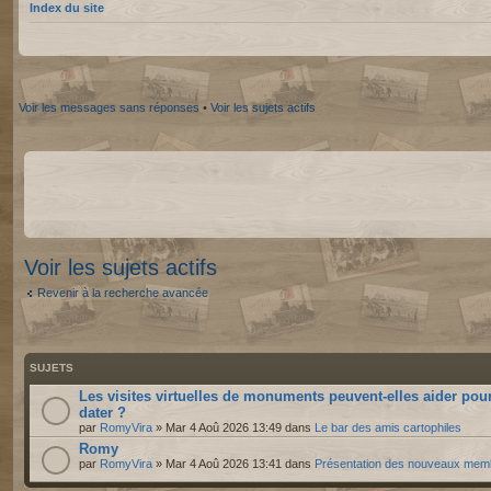
Index du site
Voir les messages sans réponses
•
Voir les sujets actifs
Voir les sujets actifs
Revenir à la recherche avancée
SUJETS
Les visites virtuelles de monuments peuvent-elles aider pou
dater ?
par
RomyVira
» Mar 4 Aoû 2026 13:49 dans
Le bar des amis cartophiles
Romy
par
RomyVira
» Mar 4 Aoû 2026 13:41 dans
Présentation des nouveaux mem