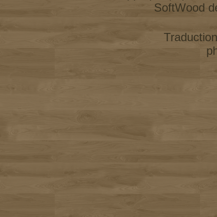
SoftWood d
Traductio
p