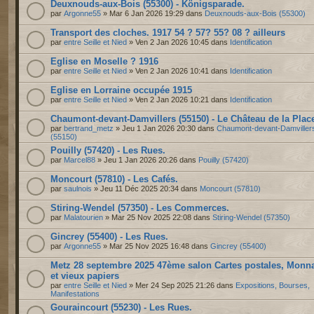
Deuxnouds-aux-Bois (55300) - Königsparade.
par
Argonne55
» Mar 6 Jan 2026 19:29 dans
Deuxnouds-aux-Bois (55300)
Transport des cloches. 1917 54 ? 57? 55? 08 ? ailleurs
par
entre Seille et Nied
» Ven 2 Jan 2026 10:45 dans
Identification
Eglise en Moselle ? 1916
par
entre Seille et Nied
» Ven 2 Jan 2026 10:41 dans
Identification
Eglise en Lorraine occupée 1915
par
entre Seille et Nied
» Ven 2 Jan 2026 10:21 dans
Identification
Chaumont-devant-Damvillers (55150) - Le Château de la Plac
par
bertrand_metz
» Jeu 1 Jan 2026 20:30 dans
Chaumont-devant-Damviller
(55150)
Pouilly (57420) - Les Rues.
par
Marcel88
» Jeu 1 Jan 2026 20:26 dans
Pouilly (57420)
Moncourt (57810) - Les Cafés.
par
saulnois
» Jeu 11 Déc 2025 20:34 dans
Moncourt (57810)
Stiring-Wendel (57350) - Les Commerces.
par
Malatourien
» Mar 25 Nov 2025 22:08 dans
Stiring-Wendel (57350)
Gincrey (55400) - Les Rues.
par
Argonne55
» Mar 25 Nov 2025 16:48 dans
Gincrey (55400)
Metz 28 septembre 2025 47ème salon Cartes postales, Monn
et vieux papiers
par
entre Seille et Nied
» Mer 24 Sep 2025 21:26 dans
Expositions, Bourses,
Manifestations
Gouraincourt (55230) - Les Rues.