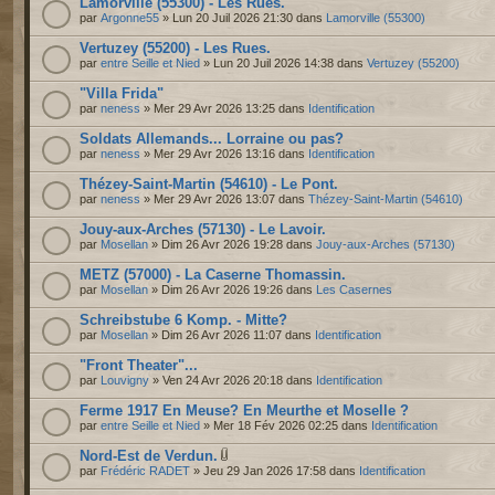
Lamorville (55300) - Les Rues.
par
Argonne55
» Lun 20 Juil 2026 21:30 dans
Lamorville (55300)
Vertuzey (55200) - Les Rues.
par
entre Seille et Nied
» Lun 20 Juil 2026 14:38 dans
Vertuzey (55200)
"Villa Frida"
par
neness
» Mer 29 Avr 2026 13:25 dans
Identification
Soldats Allemands... Lorraine ou pas?
par
neness
» Mer 29 Avr 2026 13:16 dans
Identification
Thézey-Saint-Martin (54610) - Le Pont.
par
neness
» Mer 29 Avr 2026 13:07 dans
Thézey-Saint-Martin (54610)
Jouy-aux-Arches (57130) - Le Lavoir.
par
Mosellan
» Dim 26 Avr 2026 19:28 dans
Jouy-aux-Arches (57130)
METZ (57000) - La Caserne Thomassin.
par
Mosellan
» Dim 26 Avr 2026 19:26 dans
Les Casernes
Schreibstube 6 Komp. - Mitte?
par
Mosellan
» Dim 26 Avr 2026 11:07 dans
Identification
"Front Theater"...
par
Louvigny
» Ven 24 Avr 2026 20:18 dans
Identification
Ferme 1917 En Meuse? En Meurthe et Moselle ?
par
entre Seille et Nied
» Mer 18 Fév 2026 02:25 dans
Identification
Nord-Est de Verdun.
par
Frédéric RADET
» Jeu 29 Jan 2026 17:58 dans
Identification