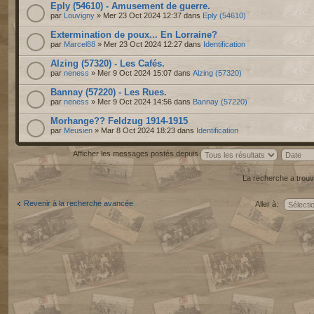
Eply (54610) - Amusement de guerre.
par
Louvigny
» Mer 23 Oct 2024 12:37 dans
Eply (54610)
Extermination de poux... En Lorraine?
par
Marcel88
» Mer 23 Oct 2024 12:27 dans
Identification
Alzing (57320) - Les Cafés.
par
neness
» Mer 9 Oct 2024 15:07 dans
Alzing (57320)
Bannay (57220) - Les Rues.
par
neness
» Mer 9 Oct 2024 14:56 dans
Bannay (57220)
Morhange?? Feldzug 1914-1915
par
Meusien
» Mar 8 Oct 2024 18:23 dans
Identification
Afficher les messages postés depuis
La recherche a trouv
Revenir à la recherche avancée
Aller à: