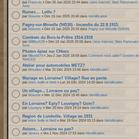
par
Francois
» Dim 26 Jan 2025 22:44 dans
Liens Internet, Sites Partenaires 
Amis
Ruines.... Lothr.?
par
Noisette
» Dim 19 Jan 2025 20:40 dans
Identification
Pagny-sur-Moselle (54530) - Incendie du 22.8.1915.
par
Noisette
» Dim 19 Jan 2025 20:24 dans
Pagny-sur-Moselle (54530)
Combats du Bois-le-Prêtre 1914-1918
par
WillBen539
» Dim 19 Jan 2025 20:06 dans
Liens Internet, Sites Partenaire
Amis
Photos épiez sur CHiers
par
Mike0879
» Jeu 2 Jan 2025 18:59 dans
Comment nous aider? Gestion d
IMAGES.
Atelier pour automobiles METZ?
par
Mosellan
» Mar 31 Déc 2024 13:48 dans
Identification
Mariage en Lorraine? Village? Rue en pente
par
entre Seille et Nied
» Lun 16 Déc 2024 14:20 dans
Identification
Un village... Lorraine ou pas?
par
Noisette
» Mer 11 Déc 2024 15:45 dans
Identification
En Lorraine? Eply? Louvigny? Goin?
par
Louvigny
» Mer 20 Nov 2024 19:14 dans
Identification
Region de Lunéville. Village en 1931
par
entre Seille et Nied
» Mar 19 Nov 2024 03:13 dans
Identification
Avions... Lorraine ou pas?
par
neness
» Ven 1 Nov 2024 17:53 dans
Identification