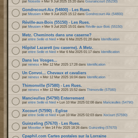
par
Noisette
» Mer 9 Juil 2025 15:20 dans
Gouraincourt (55230)
Gondrecourt-Aix (54800) - Les Rues.
par
Meusien
» Mer 9 Juil 2025 15:12 dans
Gondrecourt-Aix (54800)
Réville-aux-Bois (55150) - Les Rues.
par
Meusien
» Mer 9 Juil 2025 15:01 dans
Réville-aux-Bois (55150)
Metz. Cheminots dans une caserne?
par
entre Seille et Nied
» Mar 6 Mai 2025 01:28 dans
Identification
Hôpital Lazarett (ou caserne). A Metz.
par
entre Seille et Nied
» Mar 6 Mai 2025 01:17 dans
Identification
Dans les Vosges...
par
neness
» Mer 12 Mar 2025 17:28 dans
Identification
Un Convoi... Chevaux et cavaliers
par
neness
» Mer 12 Mar 2025 16:04 dans
Identification
Thimonville (57580) - Les Rues.
par
neness
» Mer 12 Mar 2025 15:52 dans
Thimonville (57580)
Mancieulles (54790) Enterrement
par
entre Seille et Nied
» Lun 10 Mar 2025 02:08 dans
Mancieulles (54790)
Xocourt (57590) - Eglise
par
entre Seille et Nied
» Lun 10 Mar 2025 02:03 dans
Xocourt (57590)
Guinzeling (57670) - Les Rues.
par
Mosellan
» Ven 14 Fév 2025 18:26 dans
Guinzeling (57670)
Cpaphil.com Cartes postales sur la Lorraine