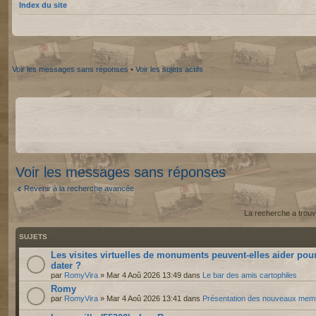
Index du site
Voir les messages sans réponses
•
Voir les sujets actifs
Voir les messages sans réponses
Revenir à la recherche avancée
La recherche a trouv
SUJETS
Les visites virtuelles de monuments peuvent-elles aider pou
dater ?
par
RomyVira
» Mar 4 Aoû 2026 13:49 dans
Le bar des amis cartophiles
Romy
par
RomyVira
» Mar 4 Aoû 2026 13:41 dans
Présentation des nouveaux mem