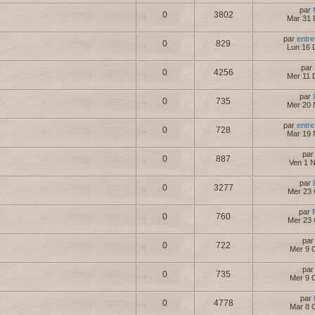
par
0
3802
Mar 31 
par
entre
0
829
Lun 16 
par
0
4256
Mer 11 
par
0
735
Mer 20 
par
entre
0
728
Mar 19 
pa
0
887
Ven 1 
par
0
3277
Mer 23 
par
0
760
Mer 23 
pa
0
722
Mer 9 
pa
0
735
Mer 9 
par
0
4778
Mar 8 