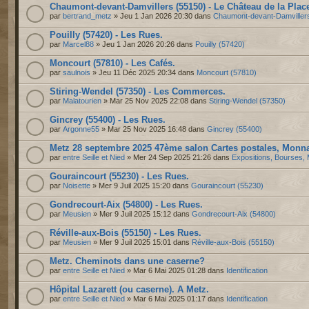
Chaumont-devant-Damvillers (55150) - Le Château de la Plac
par
bertrand_metz
» Jeu 1 Jan 2026 20:30 dans
Chaumont-devant-Damviller
Pouilly (57420) - Les Rues.
par
Marcel88
» Jeu 1 Jan 2026 20:26 dans
Pouilly (57420)
Moncourt (57810) - Les Cafés.
par
saulnois
» Jeu 11 Déc 2025 20:34 dans
Moncourt (57810)
Stiring-Wendel (57350) - Les Commerces.
par
Malatourien
» Mar 25 Nov 2025 22:08 dans
Stiring-Wendel (57350)
Gincrey (55400) - Les Rues.
par
Argonne55
» Mar 25 Nov 2025 16:48 dans
Gincrey (55400)
Metz 28 septembre 2025 47ème salon Cartes postales, Monnai
par
entre Seille et Nied
» Mer 24 Sep 2025 21:26 dans
Expositions, Bourses, 
Gouraincourt (55230) - Les Rues.
par
Noisette
» Mer 9 Juil 2025 15:20 dans
Gouraincourt (55230)
Gondrecourt-Aix (54800) - Les Rues.
par
Meusien
» Mer 9 Juil 2025 15:12 dans
Gondrecourt-Aix (54800)
Réville-aux-Bois (55150) - Les Rues.
par
Meusien
» Mer 9 Juil 2025 15:01 dans
Réville-aux-Bois (55150)
Metz. Cheminots dans une caserne?
par
entre Seille et Nied
» Mar 6 Mai 2025 01:28 dans
Identification
Hôpital Lazarett (ou caserne). A Metz.
par
entre Seille et Nied
» Mar 6 Mai 2025 01:17 dans
Identification