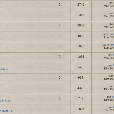
pa
0
2742
Mer 12 
pa
0
1366
Mer 12 
pa
0
3078
Mer 12 
par
entre
0
4932
Lun 10 
par
entre
0
1043
Lun 10 
par
0
1051
Ven 14 
par
0
6475
Dim 26 
 et Amis
par
0
997
Dim 19 
par
0
4320
Dim 19 
par
W
0
743
Dim 19 
es et Amis
par
0
1836
Jeu 2 
es IMAGES.