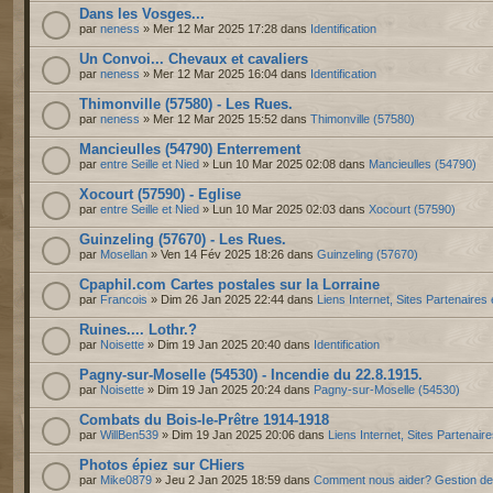
Dans les Vosges...
par
neness
» Mer 12 Mar 2025 17:28 dans
Identification
Un Convoi... Chevaux et cavaliers
par
neness
» Mer 12 Mar 2025 16:04 dans
Identification
Thimonville (57580) - Les Rues.
par
neness
» Mer 12 Mar 2025 15:52 dans
Thimonville (57580)
Mancieulles (54790) Enterrement
par
entre Seille et Nied
» Lun 10 Mar 2025 02:08 dans
Mancieulles (54790)
Xocourt (57590) - Eglise
par
entre Seille et Nied
» Lun 10 Mar 2025 02:03 dans
Xocourt (57590)
Guinzeling (57670) - Les Rues.
par
Mosellan
» Ven 14 Fév 2025 18:26 dans
Guinzeling (57670)
Cpaphil.com Cartes postales sur la Lorraine
par
Francois
» Dim 26 Jan 2025 22:44 dans
Liens Internet, Sites Partenaires
Ruines.... Lothr.?
par
Noisette
» Dim 19 Jan 2025 20:40 dans
Identification
Pagny-sur-Moselle (54530) - Incendie du 22.8.1915.
par
Noisette
» Dim 19 Jan 2025 20:24 dans
Pagny-sur-Moselle (54530)
Combats du Bois-le-Prêtre 1914-1918
par
WillBen539
» Dim 19 Jan 2025 20:06 dans
Liens Internet, Sites Partenair
Photos épiez sur CHiers
par
Mike0879
» Jeu 2 Jan 2025 18:59 dans
Comment nous aider? Gestion d