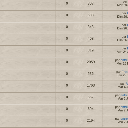
pa
0
807
Mer 29 
par
0
688
Dim 26 
par
0
343
Dim 26 
par
0
408
Dim 26 
par
0
319
Ven 24 
par
entre
0
2059
Mer 18 
par
Fré
0
536
Jeu 29 
par
A
0
1763
Mar 6 
par
entre
0
657
Ven 2 
par
entre
0
604
Ven 2 
par
entre
0
2194
Ven 2 