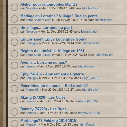
Atelier pour automobiles METZ?
par
Mosellan
» Mar 31 Déc 2024 13:48 dans
Identification
Mariage en Lorraine? Village? Rue en pente
par
entre Seille et Nied
» Lun 16 Déc 2024 14:20 dans
Identification
Un village... Lorraine ou pas?
par
Noisette
» Mer 11 Déc 2024 15:45 dans
Identification
En Lorraine? Eply? Louvigny? Goin?
par
Louvigny
» Mer 20 Nov 2024 19:14 dans
Identification
Region de Lunéville. Village en 1931
par
entre Seille et Nied
» Mar 19 Nov 2024 03:13 dans
Identification
Avions... Lorraine ou pas?
par
neness
» Ven 1 Nov 2024 17:53 dans
Identification
Eply (54610) - Amusement de guerre.
par
Louvigny
» Mer 23 Oct 2024 12:37 dans
Eply (54610)
Extermination de poux... En Lorraine?
par
Marcel88
» Mer 23 Oct 2024 12:27 dans
Identification
Alzing (57320) - Les Cafés.
par
neness
» Mer 9 Oct 2024 15:07 dans
Alzing (57320)
Bannay (57220) - Les Rues.
par
neness
» Mer 9 Oct 2024 14:56 dans
Bannay (57220)
Morhange?? Feldzug 1914-1915
par
Meusien
» Mar 8 Oct 2024 18:23 dans
Identification