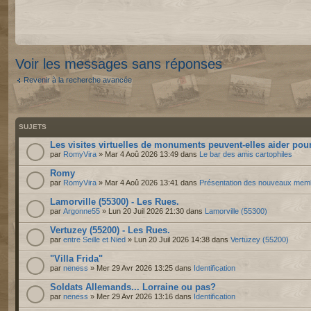
Voir les messages sans réponses
Revenir à la recherche avancée
SUJETS
Les visites virtuelles de monuments peuvent-elles aider pour
par
RomyVira
» Mar 4 Aoû 2026 13:49 dans
Le bar des amis cartophiles
Romy
par
RomyVira
» Mar 4 Aoû 2026 13:41 dans
Présentation des nouveaux mem
Lamorville (55300) - Les Rues.
par
Argonne55
» Lun 20 Juil 2026 21:30 dans
Lamorville (55300)
Vertuzey (55200) - Les Rues.
par
entre Seille et Nied
» Lun 20 Juil 2026 14:38 dans
Vertuzey (55200)
"Villa Frida"
par
neness
» Mer 29 Avr 2026 13:25 dans
Identification
Soldats Allemands... Lorraine ou pas?
par
neness
» Mer 29 Avr 2026 13:16 dans
Identification