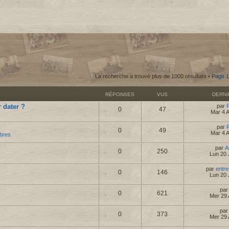
La recherche a trouvé plus de 1000 résultats •
Page
1
RÉPONSES
VUS
DERN
 dater ?
par
0
47
Mar 4 
par
0
49
Mar 4 
bres
par
A
0
250
Lun 20 
par
entre
0
146
Lun 20 
pa
0
621
Mer 29 
pa
0
373
Mer 29 