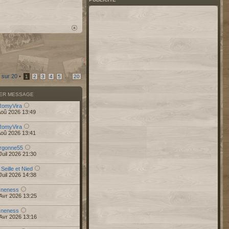
sur
20
•
...
1
2
3
4
5
20
IER MESSAGE
RomyVira
Aoû 2026 13:49
RomyVira
Aoû 2026 13:41
rgonne55
Juil 2026 21:30
 Seille et Nied
Juil 2026 14:38
r
neness
Avr 2026 13:25
r
neness
Avr 2026 13:16