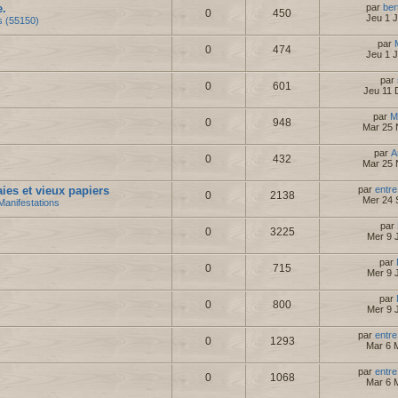
e.
par
ber
0
450
Jeu 1 
s (55150)
par
0
474
Jeu 1 
par
0
601
Jeu 11 
par
M
0
948
Mar 25 
par
A
0
432
Mar 25 
es et vieux papiers
par
entre
0
2138
Mer 24 
Manifestations
par
0
3225
Mer 9 J
par
0
715
Mer 9 J
par
0
800
Mer 9 J
par
entre
0
1293
Mar 6 
par
entre
0
1068
Mar 6 