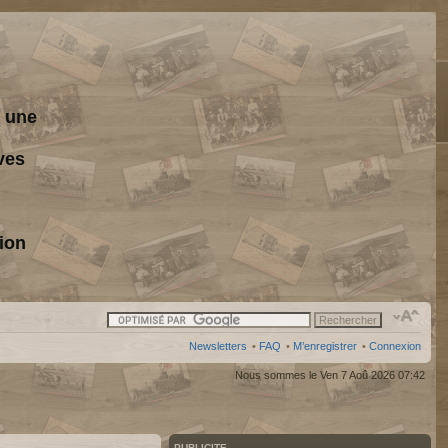
s une
ves
ion
Newsletters
•
FAQ
•
M’enregistrer
•
Connexion
Nous sommes le Ven 7 Aoû 2026 07:42
PUBLICITE