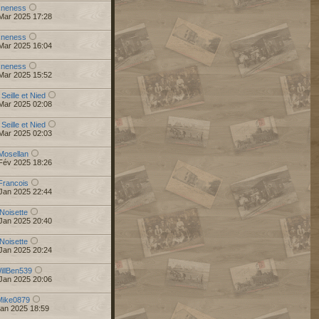
r
neness
Mar 2025 17:28
r
neness
Mar 2025 16:04
r
neness
Mar 2025 15:52
 Seille et Nied
Mar 2025 02:08
 Seille et Nied
Mar 2025 02:03
Mosellan
Fév 2025 18:26
Francois
Jan 2025 22:44
Noisette
Jan 2025 20:40
Noisette
Jan 2025 20:24
illBen539
Jan 2025 20:06
Mike0879
Jan 2025 18:59