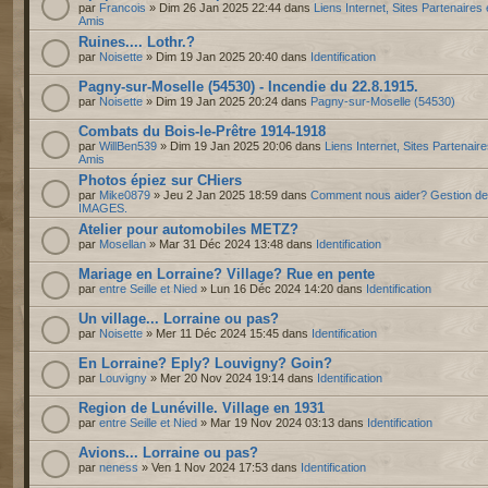
par
Francois
» Dim 26 Jan 2025 22:44 dans
Liens Internet, Sites Partenaires 
Amis
Ruines.... Lothr.?
par
Noisette
» Dim 19 Jan 2025 20:40 dans
Identification
Pagny-sur-Moselle (54530) - Incendie du 22.8.1915.
par
Noisette
» Dim 19 Jan 2025 20:24 dans
Pagny-sur-Moselle (54530)
Combats du Bois-le-Prêtre 1914-1918
par
WillBen539
» Dim 19 Jan 2025 20:06 dans
Liens Internet, Sites Partenaire
Amis
Photos épiez sur CHiers
par
Mike0879
» Jeu 2 Jan 2025 18:59 dans
Comment nous aider? Gestion d
IMAGES.
Atelier pour automobiles METZ?
par
Mosellan
» Mar 31 Déc 2024 13:48 dans
Identification
Mariage en Lorraine? Village? Rue en pente
par
entre Seille et Nied
» Lun 16 Déc 2024 14:20 dans
Identification
Un village... Lorraine ou pas?
par
Noisette
» Mer 11 Déc 2024 15:45 dans
Identification
En Lorraine? Eply? Louvigny? Goin?
par
Louvigny
» Mer 20 Nov 2024 19:14 dans
Identification
Region de Lunéville. Village en 1931
par
entre Seille et Nied
» Mar 19 Nov 2024 03:13 dans
Identification
Avions... Lorraine ou pas?
par
neness
» Ven 1 Nov 2024 17:53 dans
Identification