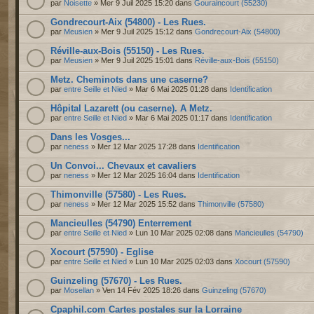
par
Noisette
» Mer 9 Juil 2025 15:20 dans
Gouraincourt (55230)
Gondrecourt-Aix (54800) - Les Rues.
par
Meusien
» Mer 9 Juil 2025 15:12 dans
Gondrecourt-Aix (54800)
Réville-aux-Bois (55150) - Les Rues.
par
Meusien
» Mer 9 Juil 2025 15:01 dans
Réville-aux-Bois (55150)
Metz. Cheminots dans une caserne?
par
entre Seille et Nied
» Mar 6 Mai 2025 01:28 dans
Identification
Hôpital Lazarett (ou caserne). A Metz.
par
entre Seille et Nied
» Mar 6 Mai 2025 01:17 dans
Identification
Dans les Vosges...
par
neness
» Mer 12 Mar 2025 17:28 dans
Identification
Un Convoi... Chevaux et cavaliers
par
neness
» Mer 12 Mar 2025 16:04 dans
Identification
Thimonville (57580) - Les Rues.
par
neness
» Mer 12 Mar 2025 15:52 dans
Thimonville (57580)
Mancieulles (54790) Enterrement
par
entre Seille et Nied
» Lun 10 Mar 2025 02:08 dans
Mancieulles (54790)
Xocourt (57590) - Eglise
par
entre Seille et Nied
» Lun 10 Mar 2025 02:03 dans
Xocourt (57590)
Guinzeling (57670) - Les Rues.
par
Mosellan
» Ven 14 Fév 2025 18:26 dans
Guinzeling (57670)
Cpaphil.com Cartes postales sur la Lorraine