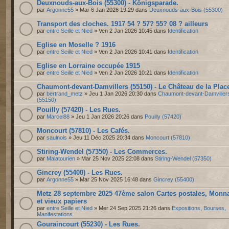
Deuxnouds-aux-Bois (55300) - Königsparade.
par
Argonne55
» Mar 6 Jan 2026 19:29 dans
Deuxnouds-aux-Bois (55300)
Transport des cloches. 1917 54 ? 57? 55? 08 ? ailleurs
par
entre Seille et Nied
» Ven 2 Jan 2026 10:45 dans
Identification
Eglise en Moselle ? 1916
par
entre Seille et Nied
» Ven 2 Jan 2026 10:41 dans
Identification
Eglise en Lorraine occupée 1915
par
entre Seille et Nied
» Ven 2 Jan 2026 10:21 dans
Identification
Chaumont-devant-Damvillers (55150) - Le Château de la Plac
par
bertrand_metz
» Jeu 1 Jan 2026 20:30 dans
Chaumont-devant-Damviller
(55150)
Pouilly (57420) - Les Rues.
par
Marcel88
» Jeu 1 Jan 2026 20:26 dans
Pouilly (57420)
Moncourt (57810) - Les Cafés.
par
saulnois
» Jeu 11 Déc 2025 20:34 dans
Moncourt (57810)
Stiring-Wendel (57350) - Les Commerces.
par
Malatourien
» Mar 25 Nov 2025 22:08 dans
Stiring-Wendel (57350)
Gincrey (55400) - Les Rues.
par
Argonne55
» Mar 25 Nov 2025 16:48 dans
Gincrey (55400)
Metz 28 septembre 2025 47ème salon Cartes postales, Monn
et vieux papiers
par
entre Seille et Nied
» Mer 24 Sep 2025 21:26 dans
Expositions, Bourses,
Manifestations
Gouraincourt (55230) - Les Rues.