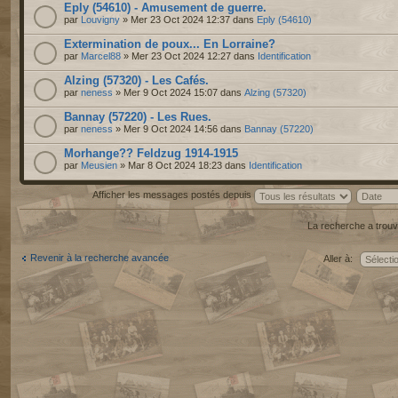
Eply (54610) - Amusement de guerre.
par
Louvigny
» Mer 23 Oct 2024 12:37 dans
Eply (54610)
Extermination de poux... En Lorraine?
par
Marcel88
» Mer 23 Oct 2024 12:27 dans
Identification
Alzing (57320) - Les Cafés.
par
neness
» Mer 9 Oct 2024 15:07 dans
Alzing (57320)
Bannay (57220) - Les Rues.
par
neness
» Mer 9 Oct 2024 14:56 dans
Bannay (57220)
Morhange?? Feldzug 1914-1915
par
Meusien
» Mar 8 Oct 2024 18:23 dans
Identification
Afficher les messages postés depuis
La recherche a trouv
Revenir à la recherche avancée
Aller à: