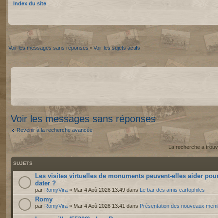
Index du site
Voir les messages sans réponses
•
Voir les sujets actifs
Voir les messages sans réponses
Revenir à la recherche avancée
La recherche a trouv
SUJETS
Les visites virtuelles de monuments peuvent-elles aider pou
dater ?
par
RomyVira
» Mar 4 Aoû 2026 13:49 dans
Le bar des amis cartophiles
Romy
par
RomyVira
» Mar 4 Aoû 2026 13:41 dans
Présentation des nouveaux mem