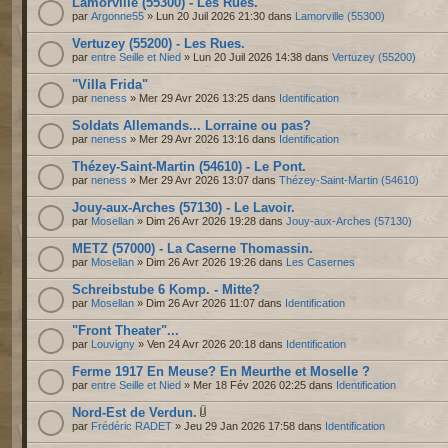
Lamorville (55300) - Les Rues.
par
Argonne55
» Lun 20 Juil 2026 21:30 dans
Lamorville (55300)
Vertuzey (55200) - Les Rues.
par
entre Seille et Nied
» Lun 20 Juil 2026 14:38 dans
Vertuzey (55200)
"Villa Frida"
par
neness
» Mer 29 Avr 2026 13:25 dans
Identification
Soldats Allemands... Lorraine ou pas?
par
neness
» Mer 29 Avr 2026 13:16 dans
Identification
Thézey-Saint-Martin (54610) - Le Pont.
par
neness
» Mer 29 Avr 2026 13:07 dans
Thézey-Saint-Martin (54610)
Jouy-aux-Arches (57130) - Le Lavoir.
par
Mosellan
» Dim 26 Avr 2026 19:28 dans
Jouy-aux-Arches (57130)
METZ (57000) - La Caserne Thomassin.
par
Mosellan
» Dim 26 Avr 2026 19:26 dans
Les Casernes
Schreibstube 6 Komp. - Mitte?
par
Mosellan
» Dim 26 Avr 2026 11:07 dans
Identification
"Front Theater"...
par
Louvigny
» Ven 24 Avr 2026 20:18 dans
Identification
Ferme 1917 En Meuse? En Meurthe et Moselle ?
par
entre Seille et Nied
» Mer 18 Fév 2026 02:25 dans
Identification
Nord-Est de Verdun.
par
Frédéric RADET
» Jeu 29 Jan 2026 17:58 dans
Identification