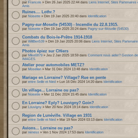
par
Francois
» Dim 26 Jan 2025 22:44 dans
Liens Internet, Sites Partenaires 
Amis
Ruines.... Lothr.?
par
Noisette
» Dim 19 Jan 2025 20:40 dans
Identification
Pagny-sur-Moselle (54530) - Incendie du 22.8.1915.
par
Noisette
» Dim 19 Jan 2025 20:24 dans
Pagny-sur-Moselle (54530)
Combats du Bois-le-Prêtre 1914-1918
par
WillBen539
» Dim 19 Jan 2025 20:06 dans
Liens Internet, Sites Partenaire
Amis
Photos épiez sur CHiers
par
Mike0879
» Jeu 2 Jan 2025 18:59 dans
Comment nous aider? Gestion d
IMAGES.
Atelier pour automobiles METZ?
par
Mosellan
» Mar 31 Déc 2024 13:48 dans
Identification
Mariage en Lorraine? Village? Rue en pente
par
entre Seille et Nied
» Lun 16 Déc 2024 14:20 dans
Identification
Un village... Lorraine ou pas?
par
Noisette
» Mer 11 Déc 2024 15:45 dans
Identification
En Lorraine? Eply? Louvigny? Goin?
par
Louvigny
» Mer 20 Nov 2024 19:14 dans
Identification
Region de Lunéville. Village en 1931
par
entre Seille et Nied
» Mar 19 Nov 2024 03:13 dans
Identification
Avions... Lorraine ou pas?
par
neness
» Ven 1 Nov 2024 17:53 dans
Identification