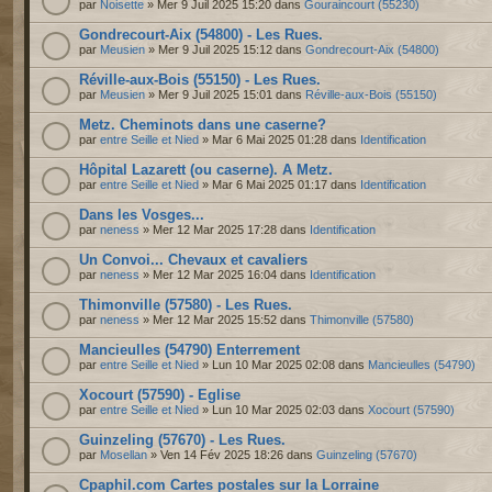
par
Noisette
» Mer 9 Juil 2025 15:20 dans
Gouraincourt (55230)
Gondrecourt-Aix (54800) - Les Rues.
par
Meusien
» Mer 9 Juil 2025 15:12 dans
Gondrecourt-Aix (54800)
Réville-aux-Bois (55150) - Les Rues.
par
Meusien
» Mer 9 Juil 2025 15:01 dans
Réville-aux-Bois (55150)
Metz. Cheminots dans une caserne?
par
entre Seille et Nied
» Mar 6 Mai 2025 01:28 dans
Identification
Hôpital Lazarett (ou caserne). A Metz.
par
entre Seille et Nied
» Mar 6 Mai 2025 01:17 dans
Identification
Dans les Vosges...
par
neness
» Mer 12 Mar 2025 17:28 dans
Identification
Un Convoi... Chevaux et cavaliers
par
neness
» Mer 12 Mar 2025 16:04 dans
Identification
Thimonville (57580) - Les Rues.
par
neness
» Mer 12 Mar 2025 15:52 dans
Thimonville (57580)
Mancieulles (54790) Enterrement
par
entre Seille et Nied
» Lun 10 Mar 2025 02:08 dans
Mancieulles (54790)
Xocourt (57590) - Eglise
par
entre Seille et Nied
» Lun 10 Mar 2025 02:03 dans
Xocourt (57590)
Guinzeling (57670) - Les Rues.
par
Mosellan
» Ven 14 Fév 2025 18:26 dans
Guinzeling (57670)
Cpaphil.com Cartes postales sur la Lorraine