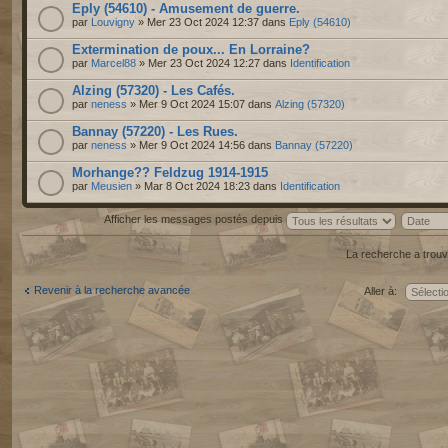
Eply (54610) - Amusement de guerre.
par
Louvigny
» Mer 23 Oct 2024 12:37 dans
Eply (54610)
Extermination de poux... En Lorraine?
par
Marcel88
» Mer 23 Oct 2024 12:27 dans
Identification
Alzing (57320) - Les Cafés.
par
neness
» Mer 9 Oct 2024 15:07 dans
Alzing (57320)
Bannay (57220) - Les Rues.
par
neness
» Mer 9 Oct 2024 14:56 dans
Bannay (57220)
Morhange?? Feldzug 1914-1915
par
Meusien
» Mar 8 Oct 2024 18:23 dans
Identification
Afficher les messages postés depuis
La recherche a trouv
Revenir à la recherche avancée
Aller à: