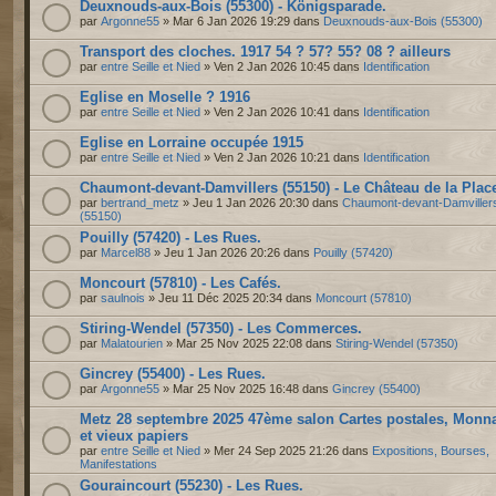
Deuxnouds-aux-Bois (55300) - Königsparade.
par
Argonne55
» Mar 6 Jan 2026 19:29 dans
Deuxnouds-aux-Bois (55300)
Transport des cloches. 1917 54 ? 57? 55? 08 ? ailleurs
par
entre Seille et Nied
» Ven 2 Jan 2026 10:45 dans
Identification
Eglise en Moselle ? 1916
par
entre Seille et Nied
» Ven 2 Jan 2026 10:41 dans
Identification
Eglise en Lorraine occupée 1915
par
entre Seille et Nied
» Ven 2 Jan 2026 10:21 dans
Identification
Chaumont-devant-Damvillers (55150) - Le Château de la Plac
par
bertrand_metz
» Jeu 1 Jan 2026 20:30 dans
Chaumont-devant-Damviller
(55150)
Pouilly (57420) - Les Rues.
par
Marcel88
» Jeu 1 Jan 2026 20:26 dans
Pouilly (57420)
Moncourt (57810) - Les Cafés.
par
saulnois
» Jeu 11 Déc 2025 20:34 dans
Moncourt (57810)
Stiring-Wendel (57350) - Les Commerces.
par
Malatourien
» Mar 25 Nov 2025 22:08 dans
Stiring-Wendel (57350)
Gincrey (55400) - Les Rues.
par
Argonne55
» Mar 25 Nov 2025 16:48 dans
Gincrey (55400)
Metz 28 septembre 2025 47ème salon Cartes postales, Monn
et vieux papiers
par
entre Seille et Nied
» Mer 24 Sep 2025 21:26 dans
Expositions, Bourses,
Manifestations
Gouraincourt (55230) - Les Rues.