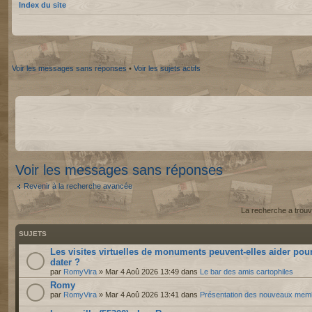
Index du site
Voir les messages sans réponses
•
Voir les sujets actifs
Voir les messages sans réponses
Revenir à la recherche avancée
La recherche a trouv
SUJETS
Les visites virtuelles de monuments peuvent-elles aider pou
dater ?
par
RomyVira
» Mar 4 Aoû 2026 13:49 dans
Le bar des amis cartophiles
Romy
par
RomyVira
» Mar 4 Aoû 2026 13:41 dans
Présentation des nouveaux mem