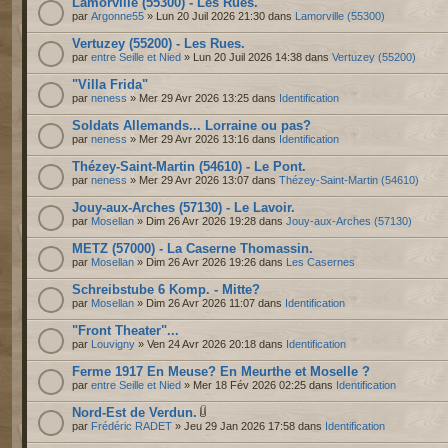
Lamorville (55300) - Les Rues.
par
Argonne55
» Lun 20 Juil 2026 21:30 dans
Lamorville (55300)
Vertuzey (55200) - Les Rues.
par
entre Seille et Nied
» Lun 20 Juil 2026 14:38 dans
Vertuzey (55200)
"Villa Frida"
par
neness
» Mer 29 Avr 2026 13:25 dans
Identification
Soldats Allemands... Lorraine ou pas?
par
neness
» Mer 29 Avr 2026 13:16 dans
Identification
Thézey-Saint-Martin (54610) - Le Pont.
par
neness
» Mer 29 Avr 2026 13:07 dans
Thézey-Saint-Martin (54610)
Jouy-aux-Arches (57130) - Le Lavoir.
par
Mosellan
» Dim 26 Avr 2026 19:28 dans
Jouy-aux-Arches (57130)
METZ (57000) - La Caserne Thomassin.
par
Mosellan
» Dim 26 Avr 2026 19:26 dans
Les Casernes
Schreibstube 6 Komp. - Mitte?
par
Mosellan
» Dim 26 Avr 2026 11:07 dans
Identification
"Front Theater"...
par
Louvigny
» Ven 24 Avr 2026 20:18 dans
Identification
Ferme 1917 En Meuse? En Meurthe et Moselle ?
par
entre Seille et Nied
» Mer 18 Fév 2026 02:25 dans
Identification
Nord-Est de Verdun.
par
Frédéric RADET
» Jeu 29 Jan 2026 17:58 dans
Identification