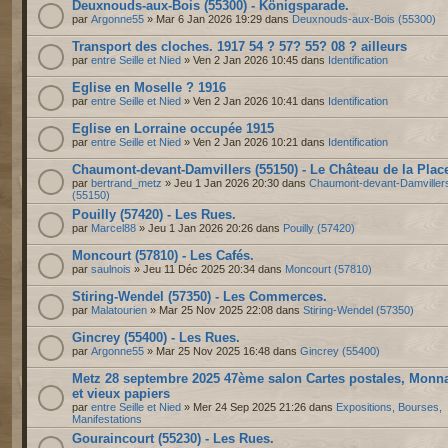
Deuxnouds-aux-Bois (55300) - Königsparade.
par
Argonne55
» Mar 6 Jan 2026 19:29 dans
Deuxnouds-aux-Bois (55300)
Transport des cloches. 1917 54 ? 57? 55? 08 ? ailleurs
par
entre Seille et Nied
» Ven 2 Jan 2026 10:45 dans
Identification
Eglise en Moselle ? 1916
par
entre Seille et Nied
» Ven 2 Jan 2026 10:41 dans
Identification
Eglise en Lorraine occupée 1915
par
entre Seille et Nied
» Ven 2 Jan 2026 10:21 dans
Identification
Chaumont-devant-Damvillers (55150) - Le Château de la Plac
par
bertrand_metz
» Jeu 1 Jan 2026 20:30 dans
Chaumont-devant-Damviller
(55150)
Pouilly (57420) - Les Rues.
par
Marcel88
» Jeu 1 Jan 2026 20:26 dans
Pouilly (57420)
Moncourt (57810) - Les Cafés.
par
saulnois
» Jeu 11 Déc 2025 20:34 dans
Moncourt (57810)
Stiring-Wendel (57350) - Les Commerces.
par
Malatourien
» Mar 25 Nov 2025 22:08 dans
Stiring-Wendel (57350)
Gincrey (55400) - Les Rues.
par
Argonne55
» Mar 25 Nov 2025 16:48 dans
Gincrey (55400)
Metz 28 septembre 2025 47ème salon Cartes postales, Monn
et vieux papiers
par
entre Seille et Nied
» Mer 24 Sep 2025 21:26 dans
Expositions, Bourses,
Manifestations
Gouraincourt (55230) - Les Rues.