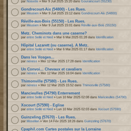
par
Noisette
» Mer 9 Juil 2025 15:20 dans
Gouraincourt (55230)
Gondrecourt-Aix (54800) - Les Rues.
par
Meusien
» Mer 9 Juil 2025 15:12 dans
Gondrecourt-Aix (54800)
Réville-aux-Bois (55150) - Les Rues.
par
Meusien
» Mer 9 Juil 2025 15:01 dans
Réville-aux-Bois (55150)
Metz. Cheminots dans une caserne?
par
entre Seille et Nied
» Mar 6 Mai 2025 01:28 dans
Identification
Hôpital Lazarett (ou caserne). A Metz.
par
entre Seille et Nied
» Mar 6 Mai 2025 01:17 dans
Identification
Dans les Vosges...
par
neness
» Mer 12 Mar 2025 17:28 dans
Identification
Un Convoi... Chevaux et cavaliers
par
neness
» Mer 12 Mar 2025 16:04 dans
Identification
Thimonville (57580) - Les Rues.
par
neness
» Mer 12 Mar 2025 15:52 dans
Thimonville (57580)
Mancieulles (54790) Enterrement
par
entre Seille et Nied
» Lun 10 Mar 2025 02:08 dans
Mancieulles (54790)
Xocourt (57590) - Eglise
par
entre Seille et Nied
» Lun 10 Mar 2025 02:03 dans
Xocourt (57590)
Guinzeling (57670) - Les Rues.
par
Mosellan
» Ven 14 Fév 2025 18:26 dans
Guinzeling (57670)
Cpaphil.com Cartes postales sur la Lorraine