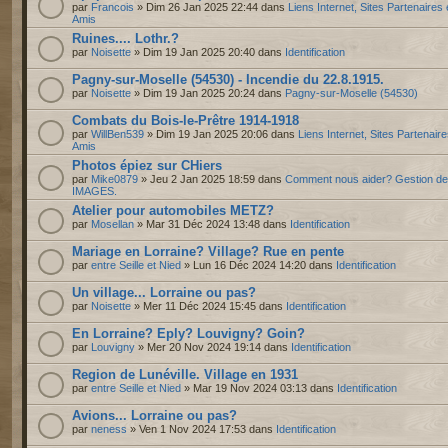
par
Francois
» Dim 26 Jan 2025 22:44 dans
Liens Internet, Sites Partenaires 
Amis
Ruines.... Lothr.?
par
Noisette
» Dim 19 Jan 2025 20:40 dans
Identification
Pagny-sur-Moselle (54530) - Incendie du 22.8.1915.
par
Noisette
» Dim 19 Jan 2025 20:24 dans
Pagny-sur-Moselle (54530)
Combats du Bois-le-Prêtre 1914-1918
par
WillBen539
» Dim 19 Jan 2025 20:06 dans
Liens Internet, Sites Partenaire
Amis
Photos épiez sur CHiers
par
Mike0879
» Jeu 2 Jan 2025 18:59 dans
Comment nous aider? Gestion d
IMAGES.
Atelier pour automobiles METZ?
par
Mosellan
» Mar 31 Déc 2024 13:48 dans
Identification
Mariage en Lorraine? Village? Rue en pente
par
entre Seille et Nied
» Lun 16 Déc 2024 14:20 dans
Identification
Un village... Lorraine ou pas?
par
Noisette
» Mer 11 Déc 2024 15:45 dans
Identification
En Lorraine? Eply? Louvigny? Goin?
par
Louvigny
» Mer 20 Nov 2024 19:14 dans
Identification
Region de Lunéville. Village en 1931
par
entre Seille et Nied
» Mar 19 Nov 2024 03:13 dans
Identification
Avions... Lorraine ou pas?
par
neness
» Ven 1 Nov 2024 17:53 dans
Identification