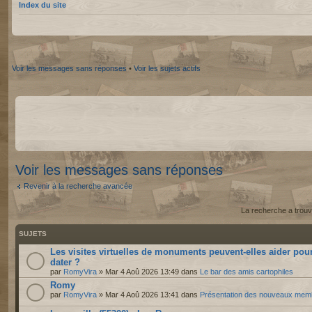
Index du site
Voir les messages sans réponses
•
Voir les sujets actifs
Voir les messages sans réponses
Revenir à la recherche avancée
La recherche a trouv
SUJETS
Les visites virtuelles de monuments peuvent-elles aider pou
dater ?
par
RomyVira
» Mar 4 Aoû 2026 13:49 dans
Le bar des amis cartophiles
Romy
par
RomyVira
» Mar 4 Aoû 2026 13:41 dans
Présentation des nouveaux mem