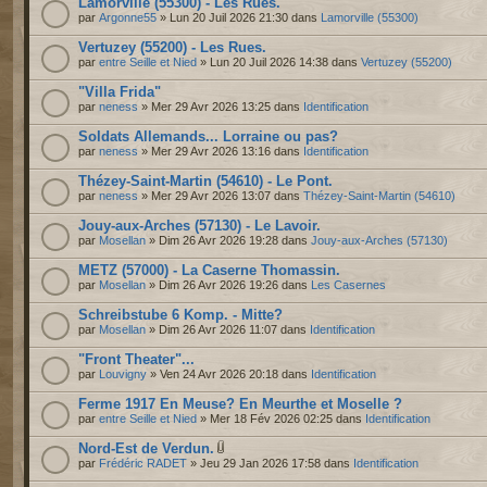
Lamorville (55300) - Les Rues.
par
Argonne55
» Lun 20 Juil 2026 21:30 dans
Lamorville (55300)
Vertuzey (55200) - Les Rues.
par
entre Seille et Nied
» Lun 20 Juil 2026 14:38 dans
Vertuzey (55200)
"Villa Frida"
par
neness
» Mer 29 Avr 2026 13:25 dans
Identification
Soldats Allemands... Lorraine ou pas?
par
neness
» Mer 29 Avr 2026 13:16 dans
Identification
Thézey-Saint-Martin (54610) - Le Pont.
par
neness
» Mer 29 Avr 2026 13:07 dans
Thézey-Saint-Martin (54610)
Jouy-aux-Arches (57130) - Le Lavoir.
par
Mosellan
» Dim 26 Avr 2026 19:28 dans
Jouy-aux-Arches (57130)
METZ (57000) - La Caserne Thomassin.
par
Mosellan
» Dim 26 Avr 2026 19:26 dans
Les Casernes
Schreibstube 6 Komp. - Mitte?
par
Mosellan
» Dim 26 Avr 2026 11:07 dans
Identification
"Front Theater"...
par
Louvigny
» Ven 24 Avr 2026 20:18 dans
Identification
Ferme 1917 En Meuse? En Meurthe et Moselle ?
par
entre Seille et Nied
» Mer 18 Fév 2026 02:25 dans
Identification
Nord-Est de Verdun.
par
Frédéric RADET
» Jeu 29 Jan 2026 17:58 dans
Identification