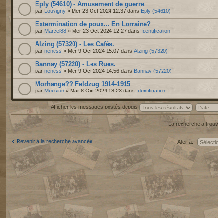
Eply (54610) - Amusement de guerre.
par
Louvigny
» Mer 23 Oct 2024 12:37 dans
Eply (54610)
Extermination de poux... En Lorraine?
par
Marcel88
» Mer 23 Oct 2024 12:27 dans
Identification
Alzing (57320) - Les Cafés.
par
neness
» Mer 9 Oct 2024 15:07 dans
Alzing (57320)
Bannay (57220) - Les Rues.
par
neness
» Mer 9 Oct 2024 14:56 dans
Bannay (57220)
Morhange?? Feldzug 1914-1915
par
Meusien
» Mar 8 Oct 2024 18:23 dans
Identification
Afficher les messages postés depuis
La recherche a trouv
Revenir à la recherche avancée
Aller à: