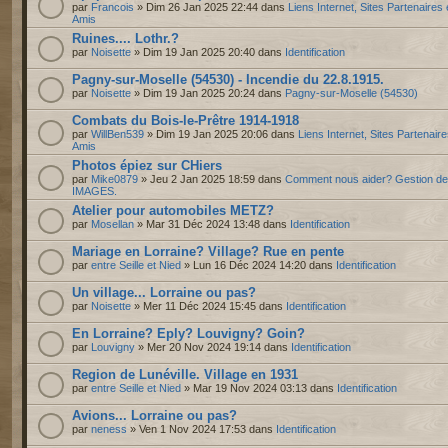
par
Francois
» Dim 26 Jan 2025 22:44 dans
Liens Internet, Sites Partenaires 
Amis
Ruines.... Lothr.?
par
Noisette
» Dim 19 Jan 2025 20:40 dans
Identification
Pagny-sur-Moselle (54530) - Incendie du 22.8.1915.
par
Noisette
» Dim 19 Jan 2025 20:24 dans
Pagny-sur-Moselle (54530)
Combats du Bois-le-Prêtre 1914-1918
par
WillBen539
» Dim 19 Jan 2025 20:06 dans
Liens Internet, Sites Partenaire
Amis
Photos épiez sur CHiers
par
Mike0879
» Jeu 2 Jan 2025 18:59 dans
Comment nous aider? Gestion d
IMAGES.
Atelier pour automobiles METZ?
par
Mosellan
» Mar 31 Déc 2024 13:48 dans
Identification
Mariage en Lorraine? Village? Rue en pente
par
entre Seille et Nied
» Lun 16 Déc 2024 14:20 dans
Identification
Un village... Lorraine ou pas?
par
Noisette
» Mer 11 Déc 2024 15:45 dans
Identification
En Lorraine? Eply? Louvigny? Goin?
par
Louvigny
» Mer 20 Nov 2024 19:14 dans
Identification
Region de Lunéville. Village en 1931
par
entre Seille et Nied
» Mar 19 Nov 2024 03:13 dans
Identification
Avions... Lorraine ou pas?
par
neness
» Ven 1 Nov 2024 17:53 dans
Identification