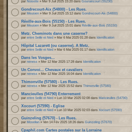
par
Noisette
» Mer 9 Juil 2025 15:20 dans
Gouraincourt (55230)
Gondrecourt-Aix (54800) - Les Rues.
par
Meusien
» Mer 9 Juil 2025 15:12 dans
Gondrecourt-Aix (54800)
Réville-aux-Bois (55150) - Les Rues.
par
Meusien
» Mer 9 Juil 2025 15:01 dans
Réville-aux-Bois (55150)
Metz. Cheminots dans une caserne?
par
entre Seille et Nied
» Mar 6 Mai 2025 01:28 dans
Identification
Hôpital Lazarett (ou caserne). A Metz.
par
entre Seille et Nied
» Mar 6 Mai 2025 01:17 dans
Identification
Dans les Vosges...
par
neness
» Mer 12 Mar 2025 17:28 dans
Identification
Un Convoi... Chevaux et cavaliers
par
neness
» Mer 12 Mar 2025 16:04 dans
Identification
Thimonville (57580) - Les Rues.
par
neness
» Mer 12 Mar 2025 15:52 dans
Thimonville (57580)
Mancieulles (54790) Enterrement
par
entre Seille et Nied
» Lun 10 Mar 2025 02:08 dans
Mancieulles (54790)
Xocourt (57590) - Eglise
par
entre Seille et Nied
» Lun 10 Mar 2025 02:03 dans
Xocourt (57590)
Guinzeling (57670) - Les Rues.
par
Mosellan
» Ven 14 Fév 2025 18:26 dans
Guinzeling (57670)
Cpaphil.com Cartes postales sur la Lorraine