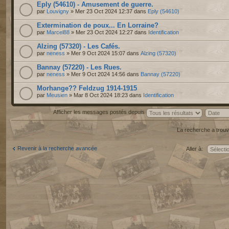
Eply (54610) - Amusement de guerre.
par
Louvigny
» Mer 23 Oct 2024 12:37 dans
Eply (54610)
Extermination de poux... En Lorraine?
par
Marcel88
» Mer 23 Oct 2024 12:27 dans
Identification
Alzing (57320) - Les Cafés.
par
neness
» Mer 9 Oct 2024 15:07 dans
Alzing (57320)
Bannay (57220) - Les Rues.
par
neness
» Mer 9 Oct 2024 14:56 dans
Bannay (57220)
Morhange?? Feldzug 1914-1915
par
Meusien
» Mar 8 Oct 2024 18:23 dans
Identification
Afficher les messages postés depuis
La recherche a trouv
Revenir à la recherche avancée
Aller à: