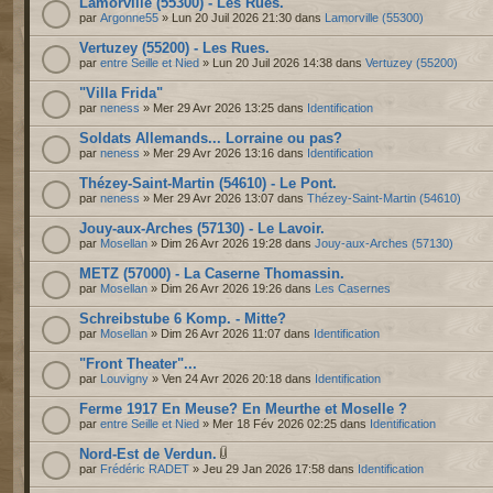
Lamorville (55300) - Les Rues.
par
Argonne55
» Lun 20 Juil 2026 21:30 dans
Lamorville (55300)
Vertuzey (55200) - Les Rues.
par
entre Seille et Nied
» Lun 20 Juil 2026 14:38 dans
Vertuzey (55200)
"Villa Frida"
par
neness
» Mer 29 Avr 2026 13:25 dans
Identification
Soldats Allemands... Lorraine ou pas?
par
neness
» Mer 29 Avr 2026 13:16 dans
Identification
Thézey-Saint-Martin (54610) - Le Pont.
par
neness
» Mer 29 Avr 2026 13:07 dans
Thézey-Saint-Martin (54610)
Jouy-aux-Arches (57130) - Le Lavoir.
par
Mosellan
» Dim 26 Avr 2026 19:28 dans
Jouy-aux-Arches (57130)
METZ (57000) - La Caserne Thomassin.
par
Mosellan
» Dim 26 Avr 2026 19:26 dans
Les Casernes
Schreibstube 6 Komp. - Mitte?
par
Mosellan
» Dim 26 Avr 2026 11:07 dans
Identification
"Front Theater"...
par
Louvigny
» Ven 24 Avr 2026 20:18 dans
Identification
Ferme 1917 En Meuse? En Meurthe et Moselle ?
par
entre Seille et Nied
» Mer 18 Fév 2026 02:25 dans
Identification
Nord-Est de Verdun.
par
Frédéric RADET
» Jeu 29 Jan 2026 17:58 dans
Identification