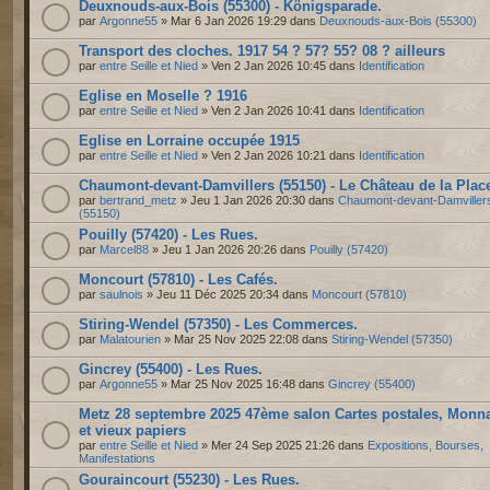
Deuxnouds-aux-Bois (55300) - Königsparade.
par
Argonne55
» Mar 6 Jan 2026 19:29 dans
Deuxnouds-aux-Bois (55300)
Transport des cloches. 1917 54 ? 57? 55? 08 ? ailleurs
par
entre Seille et Nied
» Ven 2 Jan 2026 10:45 dans
Identification
Eglise en Moselle ? 1916
par
entre Seille et Nied
» Ven 2 Jan 2026 10:41 dans
Identification
Eglise en Lorraine occupée 1915
par
entre Seille et Nied
» Ven 2 Jan 2026 10:21 dans
Identification
Chaumont-devant-Damvillers (55150) - Le Château de la Plac
par
bertrand_metz
» Jeu 1 Jan 2026 20:30 dans
Chaumont-devant-Damviller
(55150)
Pouilly (57420) - Les Rues.
par
Marcel88
» Jeu 1 Jan 2026 20:26 dans
Pouilly (57420)
Moncourt (57810) - Les Cafés.
par
saulnois
» Jeu 11 Déc 2025 20:34 dans
Moncourt (57810)
Stiring-Wendel (57350) - Les Commerces.
par
Malatourien
» Mar 25 Nov 2025 22:08 dans
Stiring-Wendel (57350)
Gincrey (55400) - Les Rues.
par
Argonne55
» Mar 25 Nov 2025 16:48 dans
Gincrey (55400)
Metz 28 septembre 2025 47ème salon Cartes postales, Monn
et vieux papiers
par
entre Seille et Nied
» Mer 24 Sep 2025 21:26 dans
Expositions, Bourses,
Manifestations
Gouraincourt (55230) - Les Rues.