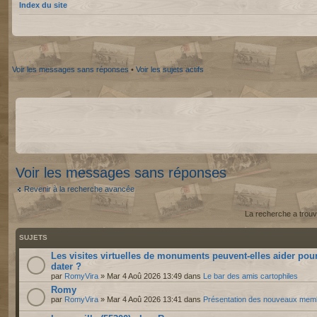
Index du site
Voir les messages sans réponses
•
Voir les sujets actifs
Voir les messages sans réponses
Revenir à la recherche avancée
La recherche a trouv
SUJETS
Les visites virtuelles de monuments peuvent-elles aider pou
dater ?
par
RomyVira
» Mar 4 Aoû 2026 13:49 dans
Le bar des amis cartophiles
Romy
par
RomyVira
» Mar 4 Aoû 2026 13:41 dans
Présentation des nouveaux mem