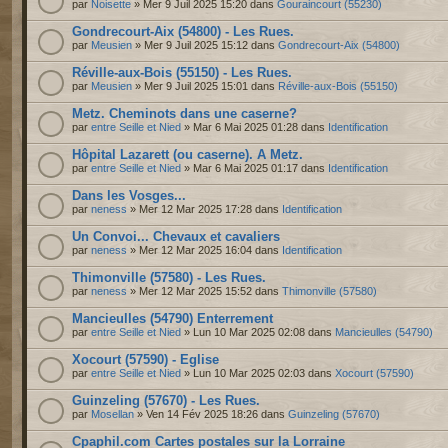
par
Noisette
» Mer 9 Juil 2025 15:20 dans
Gouraincourt (55230)
Gondrecourt-Aix (54800) - Les Rues.
par
Meusien
» Mer 9 Juil 2025 15:12 dans
Gondrecourt-Aix (54800)
Réville-aux-Bois (55150) - Les Rues.
par
Meusien
» Mer 9 Juil 2025 15:01 dans
Réville-aux-Bois (55150)
Metz. Cheminots dans une caserne?
par
entre Seille et Nied
» Mar 6 Mai 2025 01:28 dans
Identification
Hôpital Lazarett (ou caserne). A Metz.
par
entre Seille et Nied
» Mar 6 Mai 2025 01:17 dans
Identification
Dans les Vosges...
par
neness
» Mer 12 Mar 2025 17:28 dans
Identification
Un Convoi... Chevaux et cavaliers
par
neness
» Mer 12 Mar 2025 16:04 dans
Identification
Thimonville (57580) - Les Rues.
par
neness
» Mer 12 Mar 2025 15:52 dans
Thimonville (57580)
Mancieulles (54790) Enterrement
par
entre Seille et Nied
» Lun 10 Mar 2025 02:08 dans
Mancieulles (54790)
Xocourt (57590) - Eglise
par
entre Seille et Nied
» Lun 10 Mar 2025 02:03 dans
Xocourt (57590)
Guinzeling (57670) - Les Rues.
par
Mosellan
» Ven 14 Fév 2025 18:26 dans
Guinzeling (57670)
Cpaphil.com Cartes postales sur la Lorraine