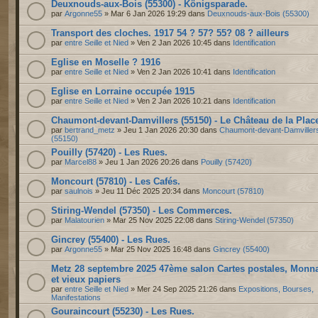
Deuxnouds-aux-Bois (55300) - Königsparade.
par
Argonne55
» Mar 6 Jan 2026 19:29 dans
Deuxnouds-aux-Bois (55300)
Transport des cloches. 1917 54 ? 57? 55? 08 ? ailleurs
par
entre Seille et Nied
» Ven 2 Jan 2026 10:45 dans
Identification
Eglise en Moselle ? 1916
par
entre Seille et Nied
» Ven 2 Jan 2026 10:41 dans
Identification
Eglise en Lorraine occupée 1915
par
entre Seille et Nied
» Ven 2 Jan 2026 10:21 dans
Identification
Chaumont-devant-Damvillers (55150) - Le Château de la Plac
par
bertrand_metz
» Jeu 1 Jan 2026 20:30 dans
Chaumont-devant-Damviller
(55150)
Pouilly (57420) - Les Rues.
par
Marcel88
» Jeu 1 Jan 2026 20:26 dans
Pouilly (57420)
Moncourt (57810) - Les Cafés.
par
saulnois
» Jeu 11 Déc 2025 20:34 dans
Moncourt (57810)
Stiring-Wendel (57350) - Les Commerces.
par
Malatourien
» Mar 25 Nov 2025 22:08 dans
Stiring-Wendel (57350)
Gincrey (55400) - Les Rues.
par
Argonne55
» Mar 25 Nov 2025 16:48 dans
Gincrey (55400)
Metz 28 septembre 2025 47ème salon Cartes postales, Monn
et vieux papiers
par
entre Seille et Nied
» Mer 24 Sep 2025 21:26 dans
Expositions, Bourses,
Manifestations
Gouraincourt (55230) - Les Rues.