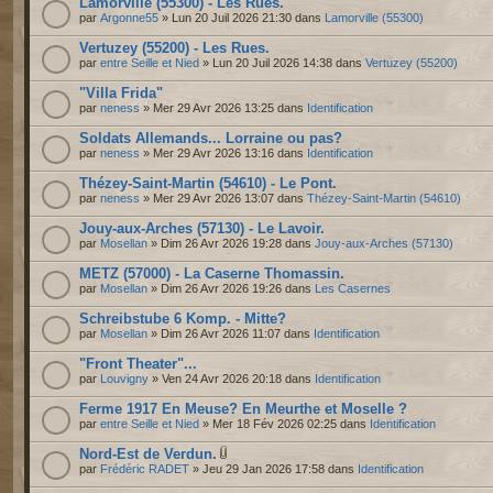
Lamorville (55300) - Les Rues.
par
Argonne55
» Lun 20 Juil 2026 21:30 dans
Lamorville (55300)
Vertuzey (55200) - Les Rues.
par
entre Seille et Nied
» Lun 20 Juil 2026 14:38 dans
Vertuzey (55200)
"Villa Frida"
par
neness
» Mer 29 Avr 2026 13:25 dans
Identification
Soldats Allemands... Lorraine ou pas?
par
neness
» Mer 29 Avr 2026 13:16 dans
Identification
Thézey-Saint-Martin (54610) - Le Pont.
par
neness
» Mer 29 Avr 2026 13:07 dans
Thézey-Saint-Martin (54610)
Jouy-aux-Arches (57130) - Le Lavoir.
par
Mosellan
» Dim 26 Avr 2026 19:28 dans
Jouy-aux-Arches (57130)
METZ (57000) - La Caserne Thomassin.
par
Mosellan
» Dim 26 Avr 2026 19:26 dans
Les Casernes
Schreibstube 6 Komp. - Mitte?
par
Mosellan
» Dim 26 Avr 2026 11:07 dans
Identification
"Front Theater"...
par
Louvigny
» Ven 24 Avr 2026 20:18 dans
Identification
Ferme 1917 En Meuse? En Meurthe et Moselle ?
par
entre Seille et Nied
» Mer 18 Fév 2026 02:25 dans
Identification
Nord-Est de Verdun.
par
Frédéric RADET
» Jeu 29 Jan 2026 17:58 dans
Identification