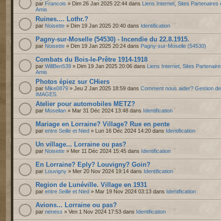
par
Francois
» Dim 26 Jan 2025 22:44 dans
Liens Internet, Sites Partenaires 
Amis
Ruines.... Lothr.?
par
Noisette
» Dim 19 Jan 2025 20:40 dans
Identification
Pagny-sur-Moselle (54530) - Incendie du 22.8.1915.
par
Noisette
» Dim 19 Jan 2025 20:24 dans
Pagny-sur-Moselle (54530)
Combats du Bois-le-Prêtre 1914-1918
par
WillBen539
» Dim 19 Jan 2025 20:06 dans
Liens Internet, Sites Partenaire
Amis
Photos épiez sur CHiers
par
Mike0879
» Jeu 2 Jan 2025 18:59 dans
Comment nous aider? Gestion d
IMAGES.
Atelier pour automobiles METZ?
par
Mosellan
» Mar 31 Déc 2024 13:48 dans
Identification
Mariage en Lorraine? Village? Rue en pente
par
entre Seille et Nied
» Lun 16 Déc 2024 14:20 dans
Identification
Un village... Lorraine ou pas?
par
Noisette
» Mer 11 Déc 2024 15:45 dans
Identification
En Lorraine? Eply? Louvigny? Goin?
par
Louvigny
» Mer 20 Nov 2024 19:14 dans
Identification
Region de Lunéville. Village en 1931
par
entre Seille et Nied
» Mar 19 Nov 2024 03:13 dans
Identification
Avions... Lorraine ou pas?
par
neness
» Ven 1 Nov 2024 17:53 dans
Identification