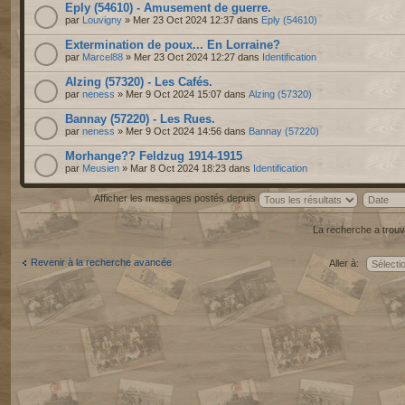
Eply (54610) - Amusement de guerre.
par
Louvigny
» Mer 23 Oct 2024 12:37 dans
Eply (54610)
Extermination de poux... En Lorraine?
par
Marcel88
» Mer 23 Oct 2024 12:27 dans
Identification
Alzing (57320) - Les Cafés.
par
neness
» Mer 9 Oct 2024 15:07 dans
Alzing (57320)
Bannay (57220) - Les Rues.
par
neness
» Mer 9 Oct 2024 14:56 dans
Bannay (57220)
Morhange?? Feldzug 1914-1915
par
Meusien
» Mar 8 Oct 2024 18:23 dans
Identification
Afficher les messages postés depuis
La recherche a trouv
Revenir à la recherche avancée
Aller à: