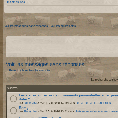
Index du site
Voir les messages sans réponses
•
Voir les sujets actifs
Voir les messages sans réponses
Revenir à la recherche avancée
La recherche a trouv
SUJETS
Les visites virtuelles de monuments peuvent-elles aider pou
dater ?
par
RomyVira
» Mar 4 Aoû 2026 13:49 dans
Le bar des amis cartophiles
Romy
par
RomyVira
» Mar 4 Aoû 2026 13:41 dans
Présentation des nouveaux mem