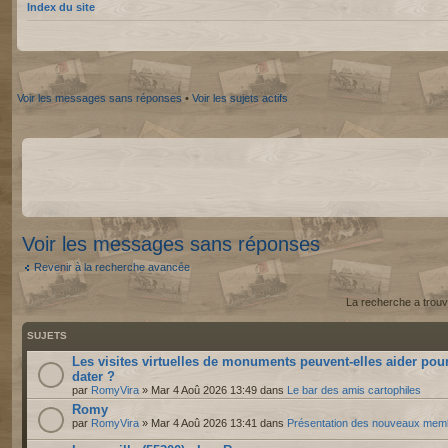
Index du site
Voir les messages sans réponses
•
Voir les sujets actifs
Voir les messages sans réponses
Revenir à la recherche avancée
La recherche a trouv
SUJETS
Les visites virtuelles de monuments peuvent-elles aider pou
dater ?
par
RomyVira
» Mar 4 Aoû 2026 13:49 dans
Le bar des amis cartophiles
Romy
par
RomyVira
» Mar 4 Aoû 2026 13:41 dans
Présentation des nouveaux mem