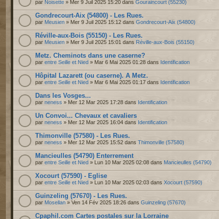
par
Noisette
» Mer 9 Juil 2025 15:20 dans
Gouraincourt (55230)
Gondrecourt-Aix (54800) - Les Rues.
par
Meusien
» Mer 9 Juil 2025 15:12 dans
Gondrecourt-Aix (54800)
Réville-aux-Bois (55150) - Les Rues.
par
Meusien
» Mer 9 Juil 2025 15:01 dans
Réville-aux-Bois (55150)
Metz. Cheminots dans une caserne?
par
entre Seille et Nied
» Mar 6 Mai 2025 01:28 dans
Identification
Hôpital Lazarett (ou caserne). A Metz.
par
entre Seille et Nied
» Mar 6 Mai 2025 01:17 dans
Identification
Dans les Vosges...
par
neness
» Mer 12 Mar 2025 17:28 dans
Identification
Un Convoi... Chevaux et cavaliers
par
neness
» Mer 12 Mar 2025 16:04 dans
Identification
Thimonville (57580) - Les Rues.
par
neness
» Mer 12 Mar 2025 15:52 dans
Thimonville (57580)
Mancieulles (54790) Enterrement
par
entre Seille et Nied
» Lun 10 Mar 2025 02:08 dans
Mancieulles (54790)
Xocourt (57590) - Eglise
par
entre Seille et Nied
» Lun 10 Mar 2025 02:03 dans
Xocourt (57590)
Guinzeling (57670) - Les Rues.
par
Mosellan
» Ven 14 Fév 2025 18:26 dans
Guinzeling (57670)
Cpaphil.com Cartes postales sur la Lorraine