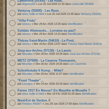
Lamorville (55300) - Les Rues.
par
Argonne55
» Lun 20 Juil 2026 21:30 dans
Lamorville (55300)
Vertuzey (55200) - Les Rues.
par
entre Seille et Nied
» Lun 20 Juil 2026 14:38 dans
Vertuzey (55200)
"Villa Frida"
par
neness
» Mer 29 Avr 2026 13:25 dans
Identification
Soldats Allemands... Lorraine ou pas?
par
neness
» Mer 29 Avr 2026 13:16 dans
Identification
Thézey-Saint-Martin (54610) - Le Pont.
par
neness
» Mer 29 Avr 2026 13:07 dans
Thézey-Saint-Martin (54610)
Jouy-aux-Arches (57130) - Le Lavoir.
par
Mosellan
» Dim 26 Avr 2026 19:28 dans
Jouy-aux-Arches (57130)
METZ (57000) - La Caserne Thomassin.
par
Mosellan
» Dim 26 Avr 2026 19:26 dans
Les Casernes
Schreibstube 6 Komp. - Mitte?
par
Mosellan
» Dim 26 Avr 2026 11:07 dans
Identification
"Front Theater"...
par
Louvigny
» Ven 24 Avr 2026 20:18 dans
Identification
Ferme 1917 En Meuse? En Meurthe et Moselle ?
par
entre Seille et Nied
» Mer 18 Fév 2026 02:25 dans
Identification
Nord-Est de Verdun.
par
Frédéric RADET
» Jeu 29 Jan 2026 17:58 dans
Identification