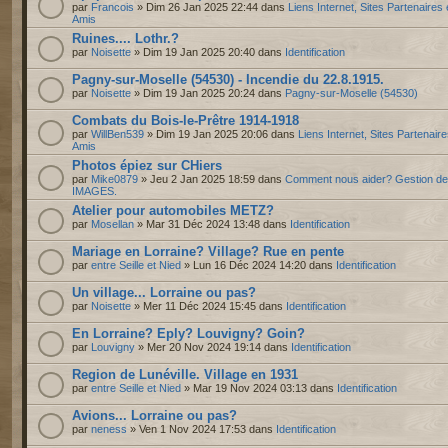
par
Francois
» Dim 26 Jan 2025 22:44 dans
Liens Internet, Sites Partenaires 
Amis
Ruines.... Lothr.?
par
Noisette
» Dim 19 Jan 2025 20:40 dans
Identification
Pagny-sur-Moselle (54530) - Incendie du 22.8.1915.
par
Noisette
» Dim 19 Jan 2025 20:24 dans
Pagny-sur-Moselle (54530)
Combats du Bois-le-Prêtre 1914-1918
par
WillBen539
» Dim 19 Jan 2025 20:06 dans
Liens Internet, Sites Partenaire
Amis
Photos épiez sur CHiers
par
Mike0879
» Jeu 2 Jan 2025 18:59 dans
Comment nous aider? Gestion d
IMAGES.
Atelier pour automobiles METZ?
par
Mosellan
» Mar 31 Déc 2024 13:48 dans
Identification
Mariage en Lorraine? Village? Rue en pente
par
entre Seille et Nied
» Lun 16 Déc 2024 14:20 dans
Identification
Un village... Lorraine ou pas?
par
Noisette
» Mer 11 Déc 2024 15:45 dans
Identification
En Lorraine? Eply? Louvigny? Goin?
par
Louvigny
» Mer 20 Nov 2024 19:14 dans
Identification
Region de Lunéville. Village en 1931
par
entre Seille et Nied
» Mar 19 Nov 2024 03:13 dans
Identification
Avions... Lorraine ou pas?
par
neness
» Ven 1 Nov 2024 17:53 dans
Identification