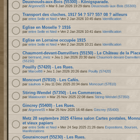
Deuxnouds-aux-Bois (55300) - Königsparade.
par
Argonne55
» Mar 6 Jan 2026 19:29 dans
Deuxnouds-aux-Bois (55300)
Transport des cloches. 1917 54 ? 57? 55? 08 ? ailleurs
par
entre Seille et Nied
» Ven 2 Jan 2026 10:45 dans
Identification
Eglise en Moselle ? 1916
par
entre Seille et Nied
» Ven 2 Jan 2026 10:41 dans
Identification
Eglise en Lorraine occupée 1915
par
entre Seille et Nied
» Ven 2 Jan 2026 10:21 dans
Identification
Chaumont-devant-Damvillers (55150) - Le Château de la Plac
par
bertrand_metz
» Jeu 1 Jan 2026 20:30 dans
Chaumont-devant-Damviller
(55150)
Pouilly (57420) - Les Rues.
par
Marcel88
» Jeu 1 Jan 2026 20:26 dans
Pouilly (57420)
Moncourt (57810) - Les Cafés.
par
saulnois
» Jeu 11 Déc 2025 20:34 dans
Moncourt (57810)
Stiring-Wendel (57350) - Les Commerces.
par
Malatourien
» Mar 25 Nov 2025 22:08 dans
Stiring-Wendel (57350)
Gincrey (55400) - Les Rues.
par
Argonne55
» Mar 25 Nov 2025 16:48 dans
Gincrey (55400)
Metz 28 septembre 2025 47ème salon Cartes postales, Monn
et vieux papiers
par
entre Seille et Nied
» Mer 24 Sep 2025 21:26 dans
Expositions, Bourses,
Manifestations
Gouraincourt (55230) - Les Rues.