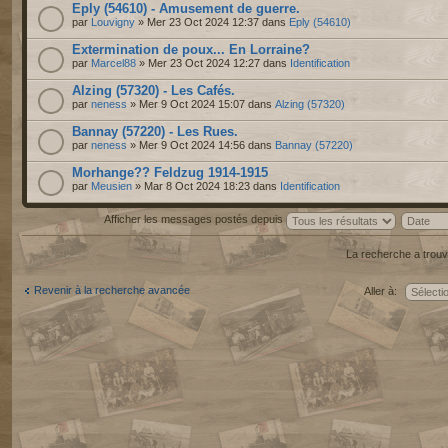
Eply (54610) - Amusement de guerre.
par
Louvigny
» Mer 23 Oct 2024 12:37 dans
Eply (54610)
Extermination de poux... En Lorraine?
par
Marcel88
» Mer 23 Oct 2024 12:27 dans
Identification
Alzing (57320) - Les Cafés.
par
neness
» Mer 9 Oct 2024 15:07 dans
Alzing (57320)
Bannay (57220) - Les Rues.
par
neness
» Mer 9 Oct 2024 14:56 dans
Bannay (57220)
Morhange?? Feldzug 1914-1915
par
Meusien
» Mar 8 Oct 2024 18:23 dans
Identification
Afficher les messages postés depuis
La recherche a trouv
Revenir à la recherche avancée
Aller à: