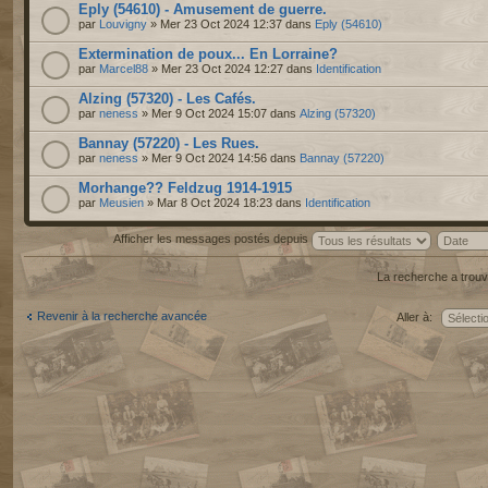
Eply (54610) - Amusement de guerre.
par
Louvigny
» Mer 23 Oct 2024 12:37 dans
Eply (54610)
Extermination de poux... En Lorraine?
par
Marcel88
» Mer 23 Oct 2024 12:27 dans
Identification
Alzing (57320) - Les Cafés.
par
neness
» Mer 9 Oct 2024 15:07 dans
Alzing (57320)
Bannay (57220) - Les Rues.
par
neness
» Mer 9 Oct 2024 14:56 dans
Bannay (57220)
Morhange?? Feldzug 1914-1915
par
Meusien
» Mar 8 Oct 2024 18:23 dans
Identification
Afficher les messages postés depuis
La recherche a trouv
Revenir à la recherche avancée
Aller à: