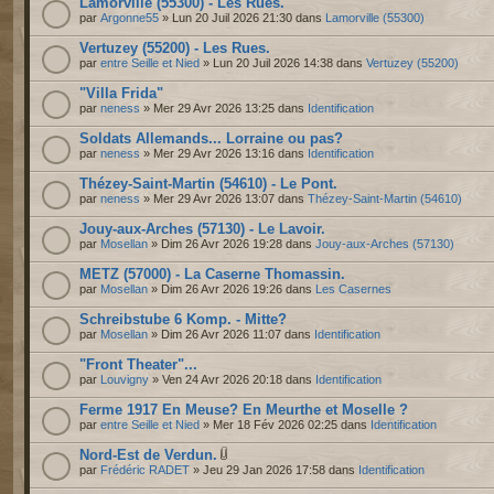
Lamorville (55300) - Les Rues.
par
Argonne55
» Lun 20 Juil 2026 21:30 dans
Lamorville (55300)
Vertuzey (55200) - Les Rues.
par
entre Seille et Nied
» Lun 20 Juil 2026 14:38 dans
Vertuzey (55200)
"Villa Frida"
par
neness
» Mer 29 Avr 2026 13:25 dans
Identification
Soldats Allemands... Lorraine ou pas?
par
neness
» Mer 29 Avr 2026 13:16 dans
Identification
Thézey-Saint-Martin (54610) - Le Pont.
par
neness
» Mer 29 Avr 2026 13:07 dans
Thézey-Saint-Martin (54610)
Jouy-aux-Arches (57130) - Le Lavoir.
par
Mosellan
» Dim 26 Avr 2026 19:28 dans
Jouy-aux-Arches (57130)
METZ (57000) - La Caserne Thomassin.
par
Mosellan
» Dim 26 Avr 2026 19:26 dans
Les Casernes
Schreibstube 6 Komp. - Mitte?
par
Mosellan
» Dim 26 Avr 2026 11:07 dans
Identification
"Front Theater"...
par
Louvigny
» Ven 24 Avr 2026 20:18 dans
Identification
Ferme 1917 En Meuse? En Meurthe et Moselle ?
par
entre Seille et Nied
» Mer 18 Fév 2026 02:25 dans
Identification
Nord-Est de Verdun.
par
Frédéric RADET
» Jeu 29 Jan 2026 17:58 dans
Identification