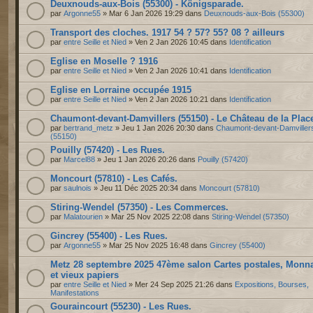
Deuxnouds-aux-Bois (55300) - Königsparade.
par
Argonne55
» Mar 6 Jan 2026 19:29 dans
Deuxnouds-aux-Bois (55300)
Transport des cloches. 1917 54 ? 57? 55? 08 ? ailleurs
par
entre Seille et Nied
» Ven 2 Jan 2026 10:45 dans
Identification
Eglise en Moselle ? 1916
par
entre Seille et Nied
» Ven 2 Jan 2026 10:41 dans
Identification
Eglise en Lorraine occupée 1915
par
entre Seille et Nied
» Ven 2 Jan 2026 10:21 dans
Identification
Chaumont-devant-Damvillers (55150) - Le Château de la Plac
par
bertrand_metz
» Jeu 1 Jan 2026 20:30 dans
Chaumont-devant-Damviller
(55150)
Pouilly (57420) - Les Rues.
par
Marcel88
» Jeu 1 Jan 2026 20:26 dans
Pouilly (57420)
Moncourt (57810) - Les Cafés.
par
saulnois
» Jeu 11 Déc 2025 20:34 dans
Moncourt (57810)
Stiring-Wendel (57350) - Les Commerces.
par
Malatourien
» Mar 25 Nov 2025 22:08 dans
Stiring-Wendel (57350)
Gincrey (55400) - Les Rues.
par
Argonne55
» Mar 25 Nov 2025 16:48 dans
Gincrey (55400)
Metz 28 septembre 2025 47ème salon Cartes postales, Monn
et vieux papiers
par
entre Seille et Nied
» Mer 24 Sep 2025 21:26 dans
Expositions, Bourses,
Manifestations
Gouraincourt (55230) - Les Rues.