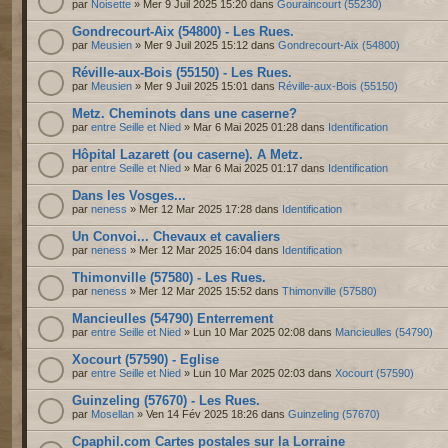
par
Noisette
» Mer 9 Juil 2025 15:20 dans
Gouraincourt (55230)
Gondrecourt-Aix (54800) - Les Rues.
par
Meusien
» Mer 9 Juil 2025 15:12 dans
Gondrecourt-Aix (54800)
Réville-aux-Bois (55150) - Les Rues.
par
Meusien
» Mer 9 Juil 2025 15:01 dans
Réville-aux-Bois (55150)
Metz. Cheminots dans une caserne?
par
entre Seille et Nied
» Mar 6 Mai 2025 01:28 dans
Identification
Hôpital Lazarett (ou caserne). A Metz.
par
entre Seille et Nied
» Mar 6 Mai 2025 01:17 dans
Identification
Dans les Vosges...
par
neness
» Mer 12 Mar 2025 17:28 dans
Identification
Un Convoi... Chevaux et cavaliers
par
neness
» Mer 12 Mar 2025 16:04 dans
Identification
Thimonville (57580) - Les Rues.
par
neness
» Mer 12 Mar 2025 15:52 dans
Thimonville (57580)
Mancieulles (54790) Enterrement
par
entre Seille et Nied
» Lun 10 Mar 2025 02:08 dans
Mancieulles (54790)
Xocourt (57590) - Eglise
par
entre Seille et Nied
» Lun 10 Mar 2025 02:03 dans
Xocourt (57590)
Guinzeling (57670) - Les Rues.
par
Mosellan
» Ven 14 Fév 2025 18:26 dans
Guinzeling (57670)
Cpaphil.com Cartes postales sur la Lorraine