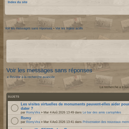
Index du site
Voir les messages sans réponses
•
Voir les sujets actifs
Voir les messages sans réponses
Revenir à la recherche avancée
La recherche a trouv
SUJETS
Les visites virtuelles de monuments peuvent-elles aider pou
dater ?
par
RomyVira
» Mar 4 Aoû 2026 13:49 dans
Le bar des amis cartophiles
Romy
par
RomyVira
» Mar 4 Aoû 2026 13:41 dans
Présentation des nouveaux mem