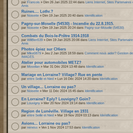
par
Francois
» Dim 26 Jan 2025 22:44 dans
Liens Internet, Sites Partenaires 
Amis
Ruines.... Lothr.?
par
Noisette
» Dim 19 Jan 2025 20:40 dans
Identification
Pagny-sur-Moselle (54530) - Incendie du 22.8.1915.
par
Noisette
» Dim 19 Jan 2025 20:24 dans
Pagny-sur-Moselle (54530)
Combats du Bois-le-Prêtre 1914-1918
par
WillBen539
» Dim 19 Jan 2025 20:06 dans
Liens Internet, Sites Partenaire
Amis
Photos épiez sur CHiers
par
Mike0879
» Jeu 2 Jan 2025 18:59 dans
Comment nous aider? Gestion d
IMAGES.
Atelier pour automobiles METZ?
par
Mosellan
» Mar 31 Déc 2024 13:48 dans
Identification
Mariage en Lorraine? Village? Rue en pente
par
entre Seille et Nied
» Lun 16 Déc 2024 14:20 dans
Identification
Un village... Lorraine ou pas?
par
Noisette
» Mer 11 Déc 2024 15:45 dans
Identification
En Lorraine? Eply? Louvigny? Goin?
par
Louvigny
» Mer 20 Nov 2024 19:14 dans
Identification
Region de Lunéville. Village en 1931
par
entre Seille et Nied
» Mar 19 Nov 2024 03:13 dans
Identification
Avions... Lorraine ou pas?
par
neness
» Ven 1 Nov 2024 17:53 dans
Identification