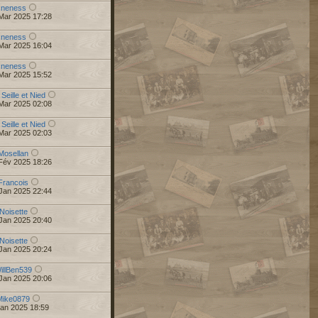
r
neness
Mar 2025 17:28
r
neness
Mar 2025 16:04
r
neness
Mar 2025 15:52
 Seille et Nied
Mar 2025 02:08
 Seille et Nied
Mar 2025 02:03
Mosellan
Fév 2025 18:26
Francois
Jan 2025 22:44
Noisette
Jan 2025 20:40
Noisette
Jan 2025 20:24
illBen539
Jan 2025 20:06
Mike0879
Jan 2025 18:59