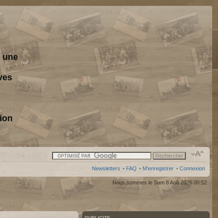
s une
ves
ion
Newsletters
•
FAQ
•
M’enregistrer
•
Connexion
Nous sommes le Sam 8 Aoû 2026 00:52
PUBLICITE