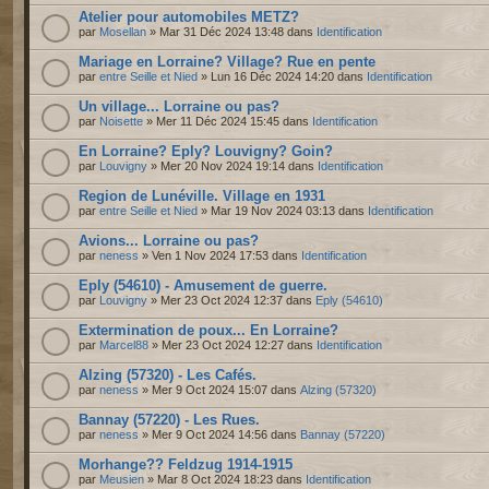
Atelier pour automobiles METZ?
par
Mosellan
» Mar 31 Déc 2024 13:48 dans
Identification
Mariage en Lorraine? Village? Rue en pente
par
entre Seille et Nied
» Lun 16 Déc 2024 14:20 dans
Identification
Un village... Lorraine ou pas?
par
Noisette
» Mer 11 Déc 2024 15:45 dans
Identification
En Lorraine? Eply? Louvigny? Goin?
par
Louvigny
» Mer 20 Nov 2024 19:14 dans
Identification
Region de Lunéville. Village en 1931
par
entre Seille et Nied
» Mar 19 Nov 2024 03:13 dans
Identification
Avions... Lorraine ou pas?
par
neness
» Ven 1 Nov 2024 17:53 dans
Identification
Eply (54610) - Amusement de guerre.
par
Louvigny
» Mer 23 Oct 2024 12:37 dans
Eply (54610)
Extermination de poux... En Lorraine?
par
Marcel88
» Mer 23 Oct 2024 12:27 dans
Identification
Alzing (57320) - Les Cafés.
par
neness
» Mer 9 Oct 2024 15:07 dans
Alzing (57320)
Bannay (57220) - Les Rues.
par
neness
» Mer 9 Oct 2024 14:56 dans
Bannay (57220)
Morhange?? Feldzug 1914-1915
par
Meusien
» Mar 8 Oct 2024 18:23 dans
Identification