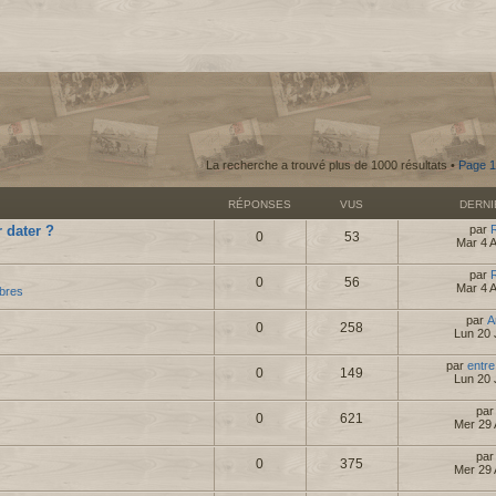
La recherche a trouvé plus de 1000 résultats •
Page
1
RÉPONSES
VUS
DERN
 dater ?
par
0
53
Mar 4 
par
0
56
Mar 4 
bres
par
A
0
258
Lun 20 
par
entre
0
149
Lun 20 
pa
0
621
Mer 29 
pa
0
375
Mer 29 