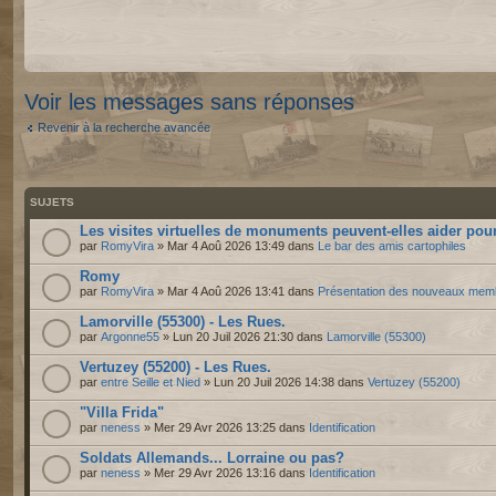
Voir les messages sans réponses
Revenir à la recherche avancée
SUJETS
Les visites virtuelles de monuments peuvent-elles aider pour
par
RomyVira
» Mar 4 Aoû 2026 13:49 dans
Le bar des amis cartophiles
Romy
par
RomyVira
» Mar 4 Aoû 2026 13:41 dans
Présentation des nouveaux mem
Lamorville (55300) - Les Rues.
par
Argonne55
» Lun 20 Juil 2026 21:30 dans
Lamorville (55300)
Vertuzey (55200) - Les Rues.
par
entre Seille et Nied
» Lun 20 Juil 2026 14:38 dans
Vertuzey (55200)
"Villa Frida"
par
neness
» Mer 29 Avr 2026 13:25 dans
Identification
Soldats Allemands... Lorraine ou pas?
par
neness
» Mer 29 Avr 2026 13:16 dans
Identification