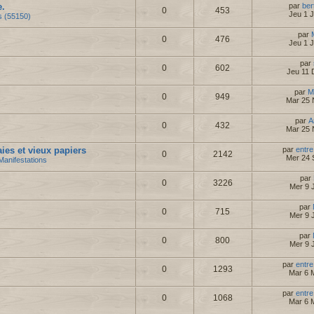
e.
par
ber
0
453
Jeu 1 
s (55150)
par
0
476
Jeu 1 
par
0
602
Jeu 11 
par
M
0
949
Mar 25 
par
A
0
432
Mar 25 
es et vieux papiers
par
entre
0
2142
Mer 24 
Manifestations
par
0
3226
Mer 9 J
par
0
715
Mer 9 J
par
0
800
Mer 9 J
par
entre
0
1293
Mar 6 
par
entre
0
1068
Mar 6 