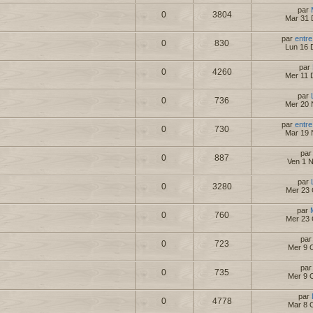
par
0
3804
Mar 31 
par
entre
0
830
Lun 16 
par
0
4260
Mer 11 
par
0
736
Mer 20 
par
entre
0
730
Mar 19 
pa
0
887
Ven 1 
par
0
3280
Mer 23 
par
0
760
Mer 23 
pa
0
723
Mer 9 
pa
0
735
Mer 9 
par
0
4778
Mar 8 