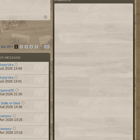
sur
20
•
...
1
2
3
4
5
20
IER MESSAGE
RomyVira
Aoû 2026 13:49
RomyVira
Aoû 2026 13:41
rgonne55
Juil 2026 21:30
 Seille et Nied
Juil 2026 14:38
r
neness
Avr 2026 13:25
r
neness
Avr 2026 13:16