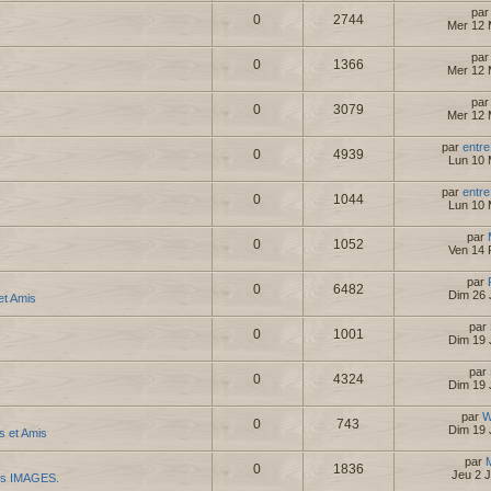
pa
0
2744
Mer 12 
pa
0
1366
Mer 12 
pa
0
3079
Mer 12 
par
entre
0
4939
Lun 10 
par
entre
0
1044
Lun 10 
par
0
1052
Ven 14 
par
0
6482
Dim 26 
 et Amis
par
0
1001
Dim 19 
par
0
4324
Dim 19 
par
W
0
743
Dim 19 
es et Amis
par
0
1836
Jeu 2 
es IMAGES.