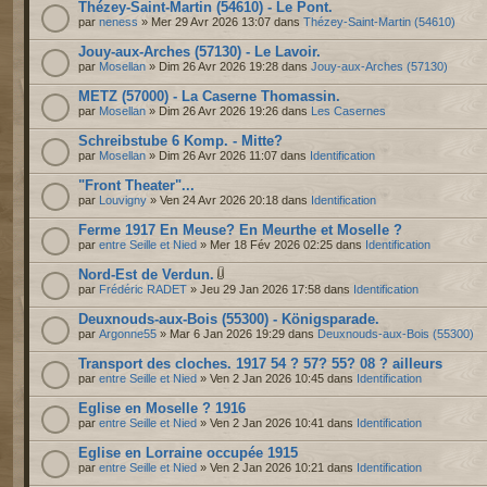
Thézey-Saint-Martin (54610) - Le Pont.
par
neness
» Mer 29 Avr 2026 13:07 dans
Thézey-Saint-Martin (54610)
Jouy-aux-Arches (57130) - Le Lavoir.
par
Mosellan
» Dim 26 Avr 2026 19:28 dans
Jouy-aux-Arches (57130)
METZ (57000) - La Caserne Thomassin.
par
Mosellan
» Dim 26 Avr 2026 19:26 dans
Les Casernes
Schreibstube 6 Komp. - Mitte?
par
Mosellan
» Dim 26 Avr 2026 11:07 dans
Identification
"Front Theater"...
par
Louvigny
» Ven 24 Avr 2026 20:18 dans
Identification
Ferme 1917 En Meuse? En Meurthe et Moselle ?
par
entre Seille et Nied
» Mer 18 Fév 2026 02:25 dans
Identification
Nord-Est de Verdun.
par
Frédéric RADET
» Jeu 29 Jan 2026 17:58 dans
Identification
Deuxnouds-aux-Bois (55300) - Königsparade.
par
Argonne55
» Mar 6 Jan 2026 19:29 dans
Deuxnouds-aux-Bois (55300)
Transport des cloches. 1917 54 ? 57? 55? 08 ? ailleurs
par
entre Seille et Nied
» Ven 2 Jan 2026 10:45 dans
Identification
Eglise en Moselle ? 1916
par
entre Seille et Nied
» Ven 2 Jan 2026 10:41 dans
Identification
Eglise en Lorraine occupée 1915
par
entre Seille et Nied
» Ven 2 Jan 2026 10:21 dans
Identification