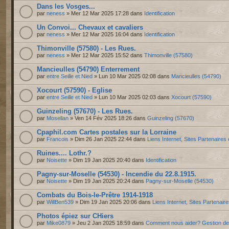
Dans les Vosges...
par
neness
» Mer 12 Mar 2025 17:28 dans
Identification
Un Convoi... Chevaux et cavaliers
par
neness
» Mer 12 Mar 2025 16:04 dans
Identification
Thimonville (57580) - Les Rues.
par
neness
» Mer 12 Mar 2025 15:52 dans
Thimonville (57580)
Mancieulles (54790) Enterrement
par
entre Seille et Nied
» Lun 10 Mar 2025 02:08 dans
Mancieulles (54790)
Xocourt (57590) - Eglise
par
entre Seille et Nied
» Lun 10 Mar 2025 02:03 dans
Xocourt (57590)
Guinzeling (57670) - Les Rues.
par
Mosellan
» Ven 14 Fév 2025 18:26 dans
Guinzeling (57670)
Cpaphil.com Cartes postales sur la Lorraine
par
Francois
» Dim 26 Jan 2025 22:44 dans
Liens Internet, Sites Partenaires
Ruines.... Lothr.?
par
Noisette
» Dim 19 Jan 2025 20:40 dans
Identification
Pagny-sur-Moselle (54530) - Incendie du 22.8.1915.
par
Noisette
» Dim 19 Jan 2025 20:24 dans
Pagny-sur-Moselle (54530)
Combats du Bois-le-Prêtre 1914-1918
par
WillBen539
» Dim 19 Jan 2025 20:06 dans
Liens Internet, Sites Partenair
Photos épiez sur CHiers
par
Mike0879
» Jeu 2 Jan 2025 18:59 dans
Comment nous aider? Gestion d