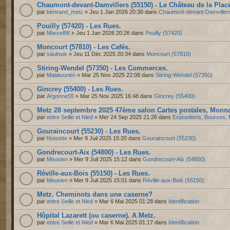
Chaumont-devant-Damvillers (55150) - Le Château de la Plac
par
bertrand_metz
» Jeu 1 Jan 2026 20:30 dans
Chaumont-devant-Damviller
Pouilly (57420) - Les Rues.
par
Marcel88
» Jeu 1 Jan 2026 20:26 dans
Pouilly (57420)
Moncourt (57810) - Les Cafés.
par
saulnois
» Jeu 11 Déc 2025 20:34 dans
Moncourt (57810)
Stiring-Wendel (57350) - Les Commerces.
par
Malatourien
» Mar 25 Nov 2025 22:08 dans
Stiring-Wendel (57350)
Gincrey (55400) - Les Rues.
par
Argonne55
» Mar 25 Nov 2025 16:48 dans
Gincrey (55400)
Metz 28 septembre 2025 47ème salon Cartes postales, Monnai
par
entre Seille et Nied
» Mer 24 Sep 2025 21:26 dans
Expositions, Bourses, 
Gouraincourt (55230) - Les Rues.
par
Noisette
» Mer 9 Juil 2025 15:20 dans
Gouraincourt (55230)
Gondrecourt-Aix (54800) - Les Rues.
par
Meusien
» Mer 9 Juil 2025 15:12 dans
Gondrecourt-Aix (54800)
Réville-aux-Bois (55150) - Les Rues.
par
Meusien
» Mer 9 Juil 2025 15:01 dans
Réville-aux-Bois (55150)
Metz. Cheminots dans une caserne?
par
entre Seille et Nied
» Mar 6 Mai 2025 01:28 dans
Identification
Hôpital Lazarett (ou caserne). A Metz.
par
entre Seille et Nied
» Mar 6 Mai 2025 01:17 dans
Identification