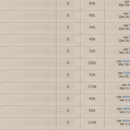
pa
0
809
Mer 29 
par
0
691
Dim 26 
par
0
345
Dim 26 
par
0
409
Dim 26 
par
0
320
Ven 24 
par
entre
0
2062
Mer 18 
par
Fré
0
538
Jeu 29 
par
A
0
1769
Mar 6 
par
entre
0
658
Ven 2 
par
entre
0
604
Ven 2 
par
entre
0
2199
Ven 2 