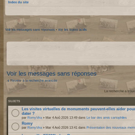
Index du site
Voir les messages sans réponses
•
Voir les sujets actifs
Voir les messages sans réponses
Revenir à la recherche avancée
La recherche a trouv
SUJETS
Les visites virtuelles de monuments peuvent-elles aider pou
dater ?
par
RomyVira
» Mar 4 Aoû 2026 13:49 dans
Le bar des amis cartophiles
Romy
par
RomyVira
» Mar 4 Aoû 2026 13:41 dans
Présentation des nouveaux mem