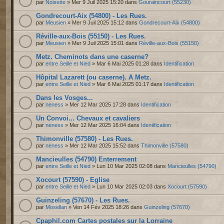
par
Noisette
» Mer 9 Juil 2025 15:20 dans
Gouraincourt (55230)
Gondrecourt-Aix (54800) - Les Rues.
par
Meusien
» Mer 9 Juil 2025 15:12 dans
Gondrecourt-Aix (54800)
Réville-aux-Bois (55150) - Les Rues.
par
Meusien
» Mer 9 Juil 2025 15:01 dans
Réville-aux-Bois (55150)
Metz. Cheminots dans une caserne?
par
entre Seille et Nied
» Mar 6 Mai 2025 01:28 dans
Identification
Hôpital Lazarett (ou caserne). A Metz.
par
entre Seille et Nied
» Mar 6 Mai 2025 01:17 dans
Identification
Dans les Vosges...
par
neness
» Mer 12 Mar 2025 17:28 dans
Identification
Un Convoi... Chevaux et cavaliers
par
neness
» Mer 12 Mar 2025 16:04 dans
Identification
Thimonville (57580) - Les Rues.
par
neness
» Mer 12 Mar 2025 15:52 dans
Thimonville (57580)
Mancieulles (54790) Enterrement
par
entre Seille et Nied
» Lun 10 Mar 2025 02:08 dans
Mancieulles (54790)
Xocourt (57590) - Eglise
par
entre Seille et Nied
» Lun 10 Mar 2025 02:03 dans
Xocourt (57590)
Guinzeling (57670) - Les Rues.
par
Mosellan
» Ven 14 Fév 2025 18:26 dans
Guinzeling (57670)
Cpaphil.com Cartes postales sur la Lorraine