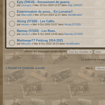
Eply (54610) - Amusement de guerre.
par
Louvigny
» Mer 23 Oct 2024 12:37 dans
Eply (54610)
Extermination de poux... En Lorraine?
par
Marcel88
» Mer 23 Oct 2024 12:27 dans
Identification
Alzing (57320) - Les Cafés.
par
neness
» Mer 9 Oct 2024 15:07 dans
Alzing (57320)
Bannay (57220) - Les Rues.
par
neness
» Mer 9 Oct 2024 14:56 dans
Bannay (57220)
Morhange?? Feldzug 1914-1915
par
Meusien
» Mar 8 Oct 2024 18:23 dans
Identification
Afficher les messages postés depuis
La recherche a trouv
Revenir à la recherche avancée
Aller à: