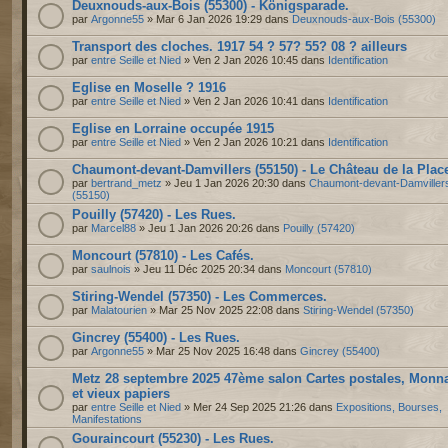
Deuxnouds-aux-Bois (55300) - Königsparade.
par
Argonne55
» Mar 6 Jan 2026 19:29 dans
Deuxnouds-aux-Bois (55300)
Transport des cloches. 1917 54 ? 57? 55? 08 ? ailleurs
par
entre Seille et Nied
» Ven 2 Jan 2026 10:45 dans
Identification
Eglise en Moselle ? 1916
par
entre Seille et Nied
» Ven 2 Jan 2026 10:41 dans
Identification
Eglise en Lorraine occupée 1915
par
entre Seille et Nied
» Ven 2 Jan 2026 10:21 dans
Identification
Chaumont-devant-Damvillers (55150) - Le Château de la Plac
par
bertrand_metz
» Jeu 1 Jan 2026 20:30 dans
Chaumont-devant-Damviller
(55150)
Pouilly (57420) - Les Rues.
par
Marcel88
» Jeu 1 Jan 2026 20:26 dans
Pouilly (57420)
Moncourt (57810) - Les Cafés.
par
saulnois
» Jeu 11 Déc 2025 20:34 dans
Moncourt (57810)
Stiring-Wendel (57350) - Les Commerces.
par
Malatourien
» Mar 25 Nov 2025 22:08 dans
Stiring-Wendel (57350)
Gincrey (55400) - Les Rues.
par
Argonne55
» Mar 25 Nov 2025 16:48 dans
Gincrey (55400)
Metz 28 septembre 2025 47ème salon Cartes postales, Monn
et vieux papiers
par
entre Seille et Nied
» Mer 24 Sep 2025 21:26 dans
Expositions, Bourses,
Manifestations
Gouraincourt (55230) - Les Rues.