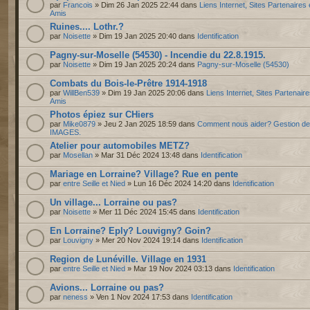
par
Francois
» Dim 26 Jan 2025 22:44 dans
Liens Internet, Sites Partenaires 
Amis
Ruines.... Lothr.?
par
Noisette
» Dim 19 Jan 2025 20:40 dans
Identification
Pagny-sur-Moselle (54530) - Incendie du 22.8.1915.
par
Noisette
» Dim 19 Jan 2025 20:24 dans
Pagny-sur-Moselle (54530)
Combats du Bois-le-Prêtre 1914-1918
par
WillBen539
» Dim 19 Jan 2025 20:06 dans
Liens Internet, Sites Partenaire
Amis
Photos épiez sur CHiers
par
Mike0879
» Jeu 2 Jan 2025 18:59 dans
Comment nous aider? Gestion d
IMAGES.
Atelier pour automobiles METZ?
par
Mosellan
» Mar 31 Déc 2024 13:48 dans
Identification
Mariage en Lorraine? Village? Rue en pente
par
entre Seille et Nied
» Lun 16 Déc 2024 14:20 dans
Identification
Un village... Lorraine ou pas?
par
Noisette
» Mer 11 Déc 2024 15:45 dans
Identification
En Lorraine? Eply? Louvigny? Goin?
par
Louvigny
» Mer 20 Nov 2024 19:14 dans
Identification
Region de Lunéville. Village en 1931
par
entre Seille et Nied
» Mar 19 Nov 2024 03:13 dans
Identification
Avions... Lorraine ou pas?
par
neness
» Ven 1 Nov 2024 17:53 dans
Identification