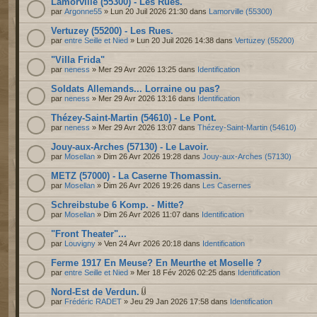
Lamorville (55300) - Les Rues.
par
Argonne55
» Lun 20 Juil 2026 21:30 dans
Lamorville (55300)
Vertuzey (55200) - Les Rues.
par
entre Seille et Nied
» Lun 20 Juil 2026 14:38 dans
Vertuzey (55200)
"Villa Frida"
par
neness
» Mer 29 Avr 2026 13:25 dans
Identification
Soldats Allemands... Lorraine ou pas?
par
neness
» Mer 29 Avr 2026 13:16 dans
Identification
Thézey-Saint-Martin (54610) - Le Pont.
par
neness
» Mer 29 Avr 2026 13:07 dans
Thézey-Saint-Martin (54610)
Jouy-aux-Arches (57130) - Le Lavoir.
par
Mosellan
» Dim 26 Avr 2026 19:28 dans
Jouy-aux-Arches (57130)
METZ (57000) - La Caserne Thomassin.
par
Mosellan
» Dim 26 Avr 2026 19:26 dans
Les Casernes
Schreibstube 6 Komp. - Mitte?
par
Mosellan
» Dim 26 Avr 2026 11:07 dans
Identification
"Front Theater"...
par
Louvigny
» Ven 24 Avr 2026 20:18 dans
Identification
Ferme 1917 En Meuse? En Meurthe et Moselle ?
par
entre Seille et Nied
» Mer 18 Fév 2026 02:25 dans
Identification
Nord-Est de Verdun.
par
Frédéric RADET
» Jeu 29 Jan 2026 17:58 dans
Identification