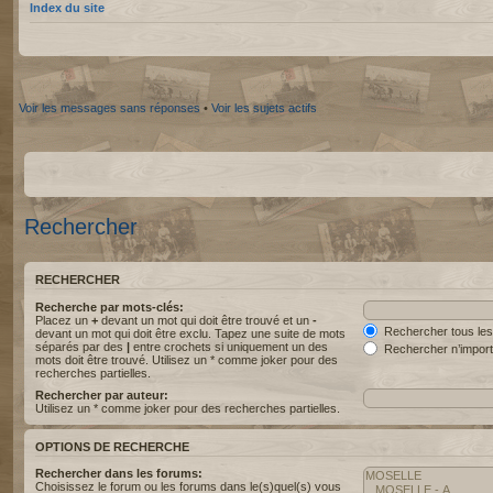
Index du site
Voir les messages sans réponses
•
Voir les sujets actifs
Rechercher
RECHERCHER
Recherche par mots-clés:
Placez un
+
devant un mot qui doit être trouvé et un
-
Rechercher tous les
devant un mot qui doit être exclu. Tapez une suite de mots
séparés par des
|
entre crochets si uniquement un des
Rechercher n’import
mots doit être trouvé. Utilisez un * comme joker pour des
recherches partielles.
Rechercher par auteur:
Utilisez un * comme joker pour des recherches partielles.
OPTIONS DE RECHERCHE
Rechercher dans les forums:
Choisissez le forum ou les forums dans le(s)quel(s) vous