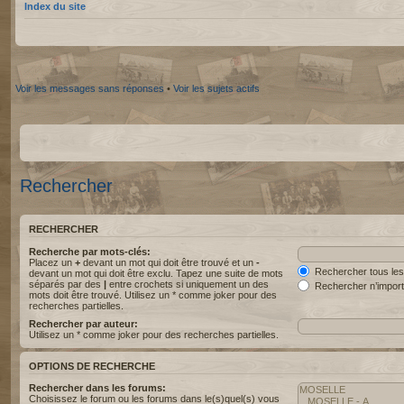
Index du site
Voir les messages sans réponses
•
Voir les sujets actifs
Rechercher
RECHERCHER
Recherche par mots-clés:
Placez un
+
devant un mot qui doit être trouvé et un
-
Rechercher tous les
devant un mot qui doit être exclu. Tapez une suite de mots
séparés par des
|
entre crochets si uniquement un des
Rechercher n’import
mots doit être trouvé. Utilisez un * comme joker pour des
recherches partielles.
Rechercher par auteur:
Utilisez un * comme joker pour des recherches partielles.
OPTIONS DE RECHERCHE
Rechercher dans les forums:
Choisissez le forum ou les forums dans le(s)quel(s) vous