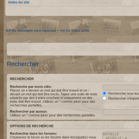
Index du site
Voir les messages sans réponses
•
Voir les sujets actifs
Rechercher
RECHERCHER
Recherche par mots-clés:
Placez un
+
devant un mot qui doit être trouvé et un
-
Rechercher tous les
devant un mot qui doit être exclu. Tapez une suite de mots
séparés par des
|
entre crochets si uniquement un des
Rechercher n’import
mots doit être trouvé. Utilisez un * comme joker pour des
recherches partielles.
Rechercher par auteur:
Utilisez un * comme joker pour des recherches partielles.
OPTIONS DE RECHERCHE
Rechercher dans les forums:
Choisissez le forum ou les forums dans le(s)quel(s) vous