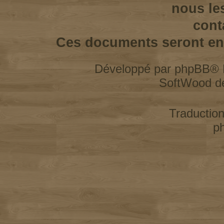
nous le
cont
Ces documents seront enl
Développé par
phpBB
® 
SoftWood d
Traductio
p