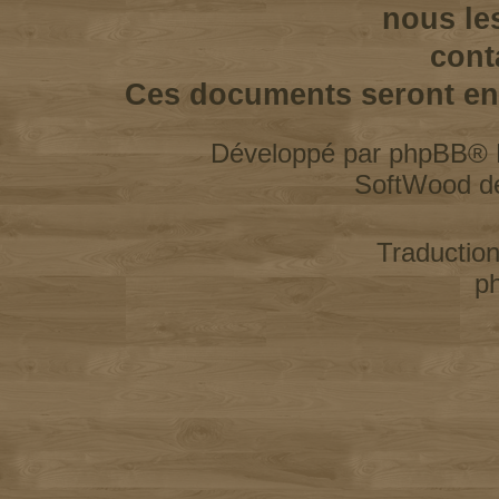
nous le
cont
Ces documents seront enl
Développé par
phpBB
® 
SoftWood d
Traductio
p