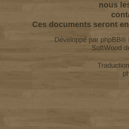
nous le
cont
Ces documents seront enl
Développé par
phpBB
® 
SoftWood d
Traductio
p