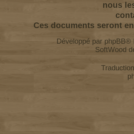
nous le
cont
Ces documents seront enl
Développé par
phpBB
® 
SoftWood d
Traductio
p