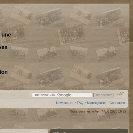
s une
ves
ion
Newsletters
•
FAQ
•
M’enregistrer
•
Connexion
Nous sommes le Ven 7 Aoû 2026 19:22
PUBLICITE