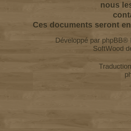
nous le
cont
Ces documents seront enl
Développé par
phpBB
® 
SoftWood d
Traductio
p