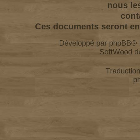
nous le
cont
Ces documents seront enl
Développé par
phpBB
® 
SoftWood d
Traductio
p