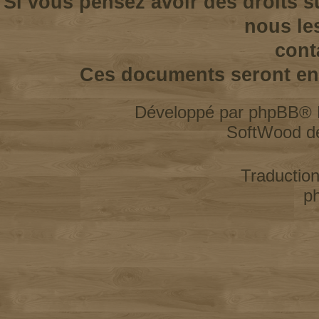
Si vous pensez avoir des droits s
nous le
cont
Ces documents seront enl
Développé par
phpBB
® 
SoftWood d
Traductio
p