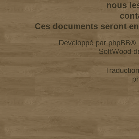
nous le
cont
Ces documents seront enl
Développé par
phpBB
® 
SoftWood d
Traductio
p