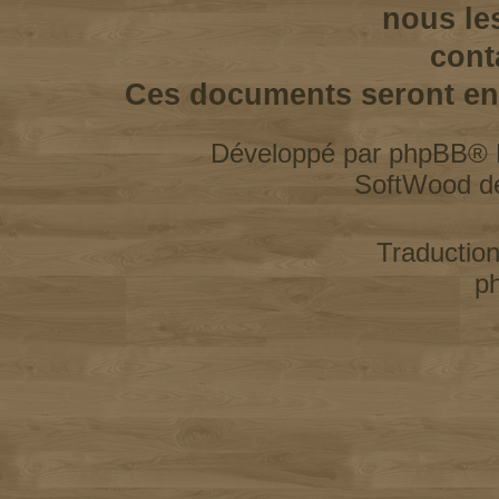
nous le
cont
Ces documents seront enl
Développé par
phpBB
® 
SoftWood d
Traductio
p