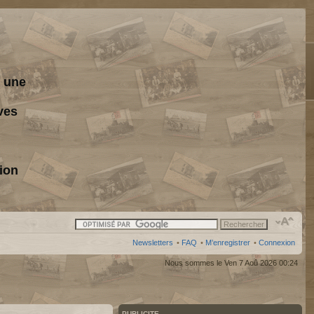
s une
ves
ion
Newsletters
•
FAQ
•
M’enregistrer
•
Connexion
Nous sommes le Ven 7 Aoû 2026 00:24
PUBLICITE