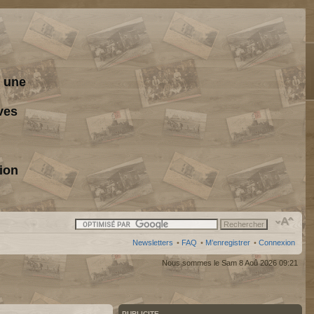
s une
ves
ion
Newsletters
•
FAQ
•
M’enregistrer
•
Connexion
Nous sommes le Sam 8 Aoû 2026 09:21
PUBLICITE