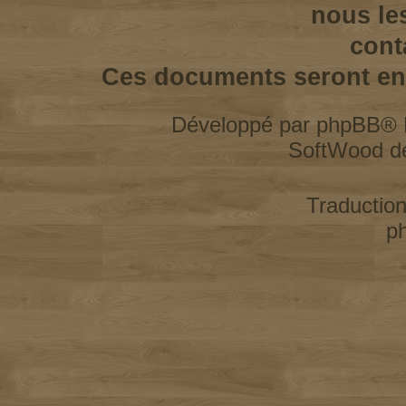
nous le
cont
Ces documents seront enl
Développé par
phpBB
® 
SoftWood d
Traductio
p