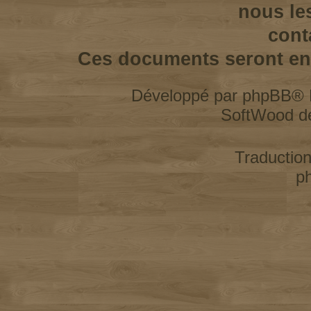
nous le
cont
Ces documents seront enl
Développé par
phpBB
® 
SoftWood d
Traductio
p