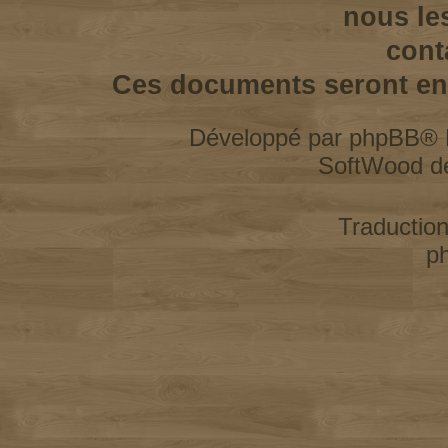
nous le
cont
Ces documents seront enl
Développé par
phpBB
® 
SoftWood d
Traductio
p