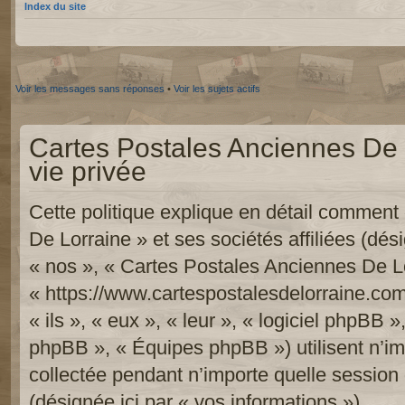
Index du site
Voir les messages sans réponses
•
Voir les sujets actifs
Cartes Postales Anciennes De L
vie privée
Cette politique explique en détail commen
De Lorraine » et ses sociétés affiliées (dési
« nos », « Cartes Postales Anciennes De Lo
« https://www.cartespostalesdelorraine.com
« ils », « eux », « leur », « logiciel phpB
phpBB », « Équipes phpBB ») utilisent n’im
collectée pendant n’importe quelle session d
(désignée ici par « vos informations »).