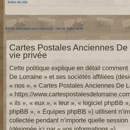
Index du site
Voir les messages sans réponses
•
Voir les sujets actifs
Cartes Postales Anciennes De L
vie privée
Cette politique explique en détail commen
De Lorraine » et ses sociétés affiliées (dési
« nos », « Cartes Postales Anciennes De Lo
« https://www.cartespostalesdelorraine.com
« ils », « eux », « leur », « logiciel phpB
phpBB », « Équipes phpBB ») utilisent n’im
collectée pendant n’importe quelle session d
(désignée ici par « vos informations »).