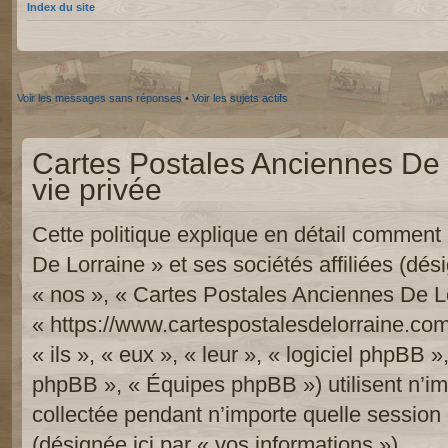
Index du site
Voir les messages sans réponses
•
Voir les sujets actifs
Cartes Postales Anciennes De L
vie privée
Cette politique explique en détail commen
De Lorraine » et ses sociétés affiliées (dési
« nos », « Cartes Postales Anciennes De Lo
« https://www.cartespostalesdelorraine.com
« ils », « eux », « leur », « logiciel phpB
phpBB », « Équipes phpBB ») utilisent n’im
collectée pendant n’importe quelle session d
(désignée ici par « vos informations »).