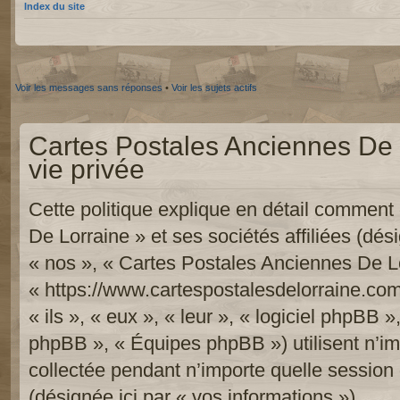
Index du site
Voir les messages sans réponses
•
Voir les sujets actifs
Cartes Postales Anciennes De L
vie privée
Cette politique explique en détail commen
De Lorraine » et ses sociétés affiliées (dési
« nos », « Cartes Postales Anciennes De Lo
« https://www.cartespostalesdelorraine.com
« ils », « eux », « leur », « logiciel phpB
phpBB », « Équipes phpBB ») utilisent n’im
collectée pendant n’importe quelle session d
(désignée ici par « vos informations »).