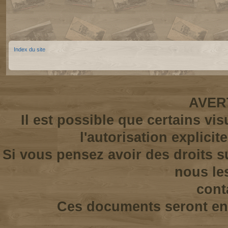
Index du site
AVER
Il est possible que certains vi
l'autorisation explicit
Si vous pensez avoir des droits s
nous le
cont
Ces documents seront enl