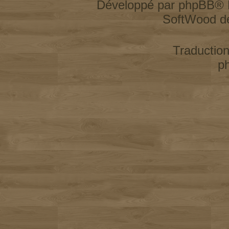
Développé par
phpBB
® 
SoftWood d
Traductio
p