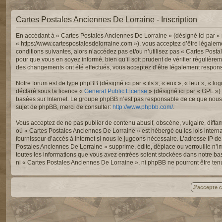
Cartes Postales Anciennes De Lorraine - Inscription
En accédant à « Cartes Postales Anciennes De Lorraine » (désigné ici par « 
« https://www.cartespostalesdelorraine.com »), vous acceptez d’être légalem
conditions suivantes, alors n’accédez pas et/ou n’utilisez pas « Cartes Post
pour que vous en soyez informé, bien qu’il soit prudent de vérifier régulièr
des changements ont été effectués, vous acceptez d’être légalement responsa
Notre forum est de type phpBB (désigné ici par « ils », « eux », « leur », « 
déclaré sous la licence «
General Public License
» (désigné ici par « GPL »)
basées sur Internet. Le groupe phpBB n’est pas responsable de ce que nous
sujet de phpBB, merci de consulter:
http://www.phpbb.com/
.
Vous acceptez de ne pas publier de contenu abusif, obscène, vulgaire, diffam
où « Cartes Postales Anciennes De Lorraine » est hébergé ou les lois intern
fournisseur d’accès à Internet si nous le jugeons nécessaire. L’adresse IP 
Postales Anciennes De Lorraine » supprime, édite, déplace ou verrouille n’im
toutes les informations que vous avez entrées soient stockées dans notre ba
ni « Cartes Postales Anciennes De Lorraine », ni phpBB ne pourront être te