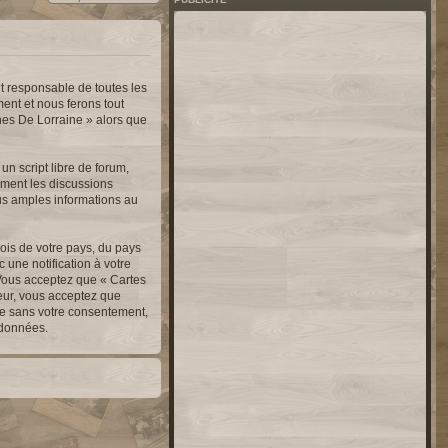
t responsable de toutes les
ent et nous ferons tout
nnes De Lorraine » alors que
n script libre de forum,
lement les discussions
us amples informations au
ois de votre pays, du pays
une notification à votre
 Vous acceptez que « Cartes
teur, vous acceptez que
ie sans votre consentement,
 données.