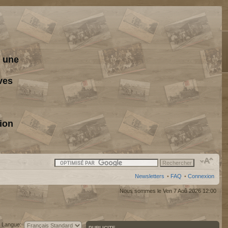
s une
ves
ion
Newsletters
•
FAQ
•
Connexion
Nous sommes le Ven 7 Aoû 2026 12:00
Langue:
PUBLICITE