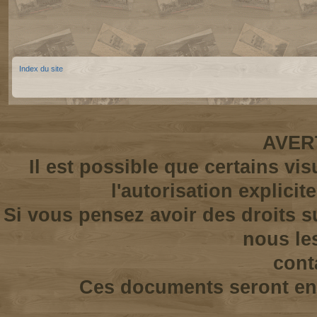
Index du site
AVER
Il est possible que certains vi
l'autorisation explicit
Si vous pensez avoir des droits s
nous le
cont
Ces documents seront enl