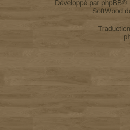
Développé par
phpBB
® 
SoftWood d
Traductio
p