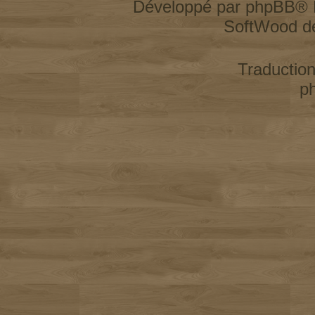
Développé par
phpBB
® 
SoftWood d
Traductio
p