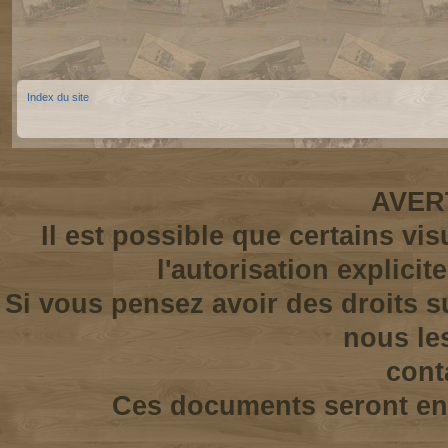
Index du site
AVER
Il est possible que certains vi
l'autorisation explicit
Si vous pensez avoir des droits s
nous le
cont
Ces documents seront enl