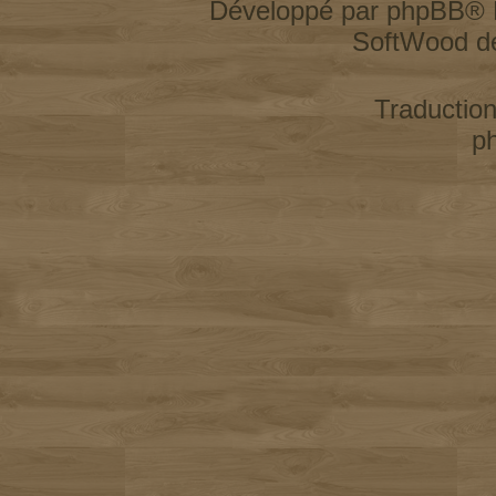
Développé par
phpBB
® 
SoftWood d
Traductio
p