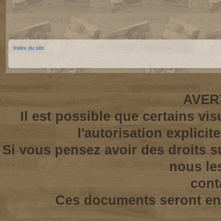
Index du site
AVER
Il est possible que certains vi
l'autorisation explicit
Si vous pensez avoir des droits s
nous le
cont
Ces documents seront enl