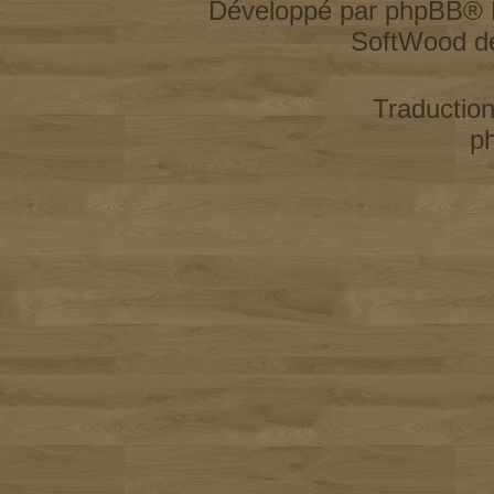
Développé par
phpBB
® 
SoftWood d
Traductio
p