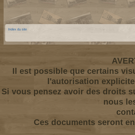
Index du site
AVER
Il est possible que certains vi
l'autorisation explicit
Si vous pensez avoir des droits s
nous le
cont
Ces documents seront enl