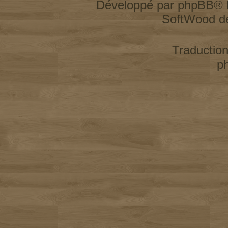
Développé par
phpBB
® 
SoftWood d
Traductio
p