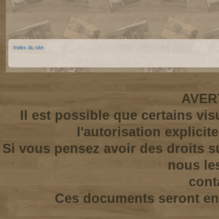
Index du site
AVER
Il est possible que certains vi
l'autorisation explicit
Si vous pensez avoir des droits s
nous le
cont
Ces documents seront enl