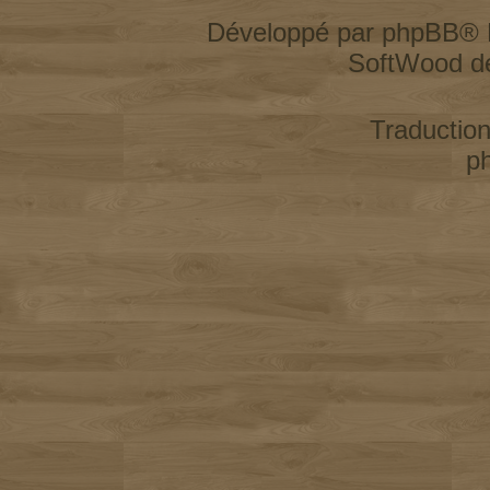
Développé par
phpBB
® 
SoftWood d
Traductio
p