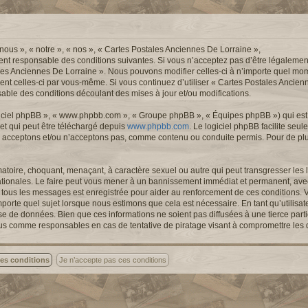
nous », « notre », « nos », « Cartes Postales Anciennes De Lorraine »,
ent responsable des conditions suivantes. Si vous n’acceptez pas d’être légalemen
ales Anciennes De Lorraine ». Nous pouvons modifier celles-ci à n’importe quel mom
ement celles-ci par vous-même. Si vous continuez d’utiliser « Cartes Postales Ancie
ble des conditions découlant des mises à jour et/ou modifications.
logiciel phpBB », « www.phpbb.com », « Groupe phpBB », « Équipes phpBB ») qui est u
 et qui peut être téléchargé depuis
www.phpbb.com
. Le logiciel phpBB facilite seu
 acceptons et/ou n’acceptons pas, comme contenu ou conduite permis. Pour de pl
atoire, choquant, menaçant, à caractère sexuel ou autre qui peut transgresser les l
ationales. Le faire peut vous mener à un bannissement immédiat et permanent, avec 
de tous les messages est enregistrée pour aider au renforcement de ces conditions.
porte quel sujet lorsque nous estimons que cela est nécessaire. En tant qu’utilisa
se de données. Bien que ces informations ne soient pas diffusées à une tierce part
nus comme responsables en cas de tentative de piratage visant à compromettre les