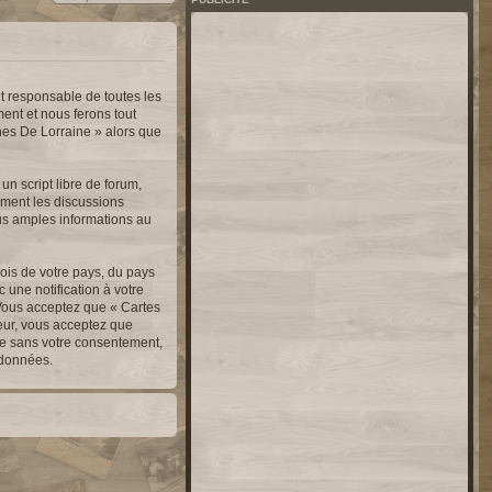
t responsable de toutes les
ent et nous ferons tout
nnes De Lorraine » alors que
n script libre de forum,
lement les discussions
us amples informations au
ois de votre pays, du pays
une notification à votre
 Vous acceptez que « Cartes
teur, vous acceptez que
ie sans votre consentement,
 données.