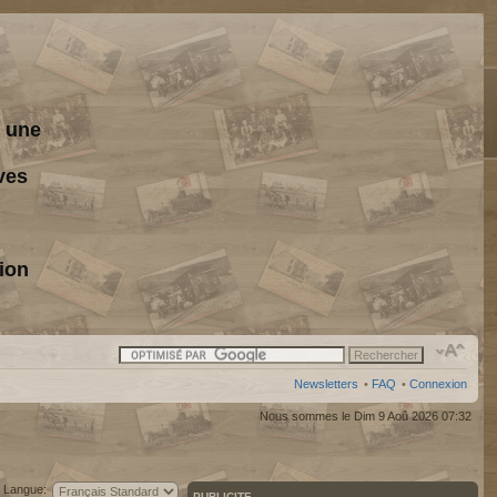
s une
ves
ion
Newsletters
•
FAQ
•
Connexion
Nous sommes le Dim 9 Aoû 2026 07:32
Langue:
PUBLICITE