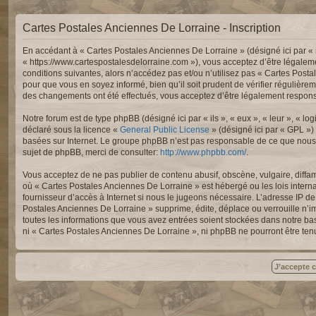
Cartes Postales Anciennes De Lorraine - Inscription
En accédant à « Cartes Postales Anciennes De Lorraine » (désigné ici par « 
« https://www.cartespostalesdelorraine.com »), vous acceptez d’être légalem
conditions suivantes, alors n’accédez pas et/ou n’utilisez pas « Cartes Post
pour que vous en soyez informé, bien qu’il soit prudent de vérifier régulièr
des changements ont été effectués, vous acceptez d’être légalement responsa
Notre forum est de type phpBB (désigné ici par « ils », « eux », « leur », « 
déclaré sous la licence «
General Public License
» (désigné ici par « GPL »)
basées sur Internet. Le groupe phpBB n’est pas responsable de ce que nous
sujet de phpBB, merci de consulter:
http://www.phpbb.com/
.
Vous acceptez de ne pas publier de contenu abusif, obscène, vulgaire, diffam
où « Cartes Postales Anciennes De Lorraine » est hébergé ou les lois intern
fournisseur d’accès à Internet si nous le jugeons nécessaire. L’adresse IP 
Postales Anciennes De Lorraine » supprime, édite, déplace ou verrouille n’im
toutes les informations que vous avez entrées soient stockées dans notre ba
ni « Cartes Postales Anciennes De Lorraine », ni phpBB ne pourront être te