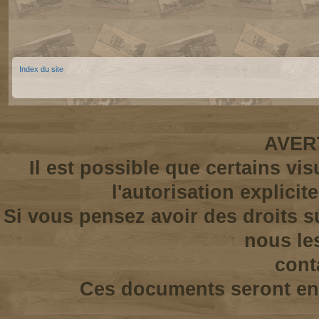
Index du site
AVER
Il est possible que certains vi
l'autorisation explicit
Si vous pensez avoir des droits s
nous le
cont
Ces documents seront enl